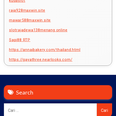
kudaslot
raja928maxwin.site
mawar588maxwin.site
slotrajadewa138menang.online
Sapi88 RTP
https://annaibakery.com/thailand.html
https://gayathree.nearlooks.com/
Search
Cari
untuk: