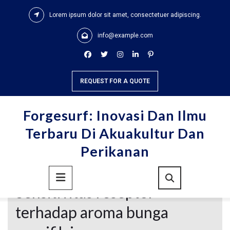
Skip
Lorem ipsum dolor sit amet, consectetuer adipiscing.
to
content
info@example.com
REQUEST FOR A QUOTE
Forgesurf: Inovasi Dan Ilmu
Terbaru Di Akuakultur Dan
Spiroacetals dan munculnya
Perikanan
spesialis Campanula :
Primary
Sensitivitas reseptor
Menu
terhadap aroma bunga