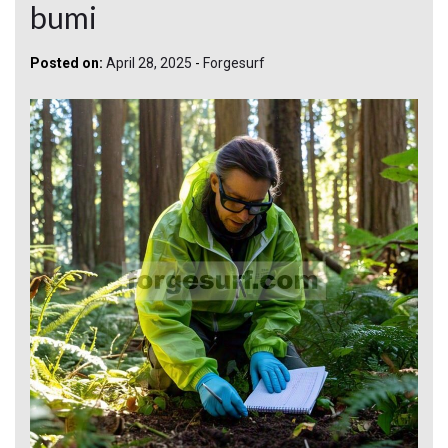
bumi
Posted on:
April 28, 2025
-
Forgesurf