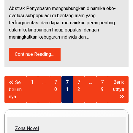
Abstrak Penyebaran menghubungkan dinamika eko-
evolusi subpopulasi di bentang alam yang
terfragmentasi dan dapat memainkan peran penting
dalam kelangsungan hidup populasi dengan
meningkatkan kebugaran individu dan…
Continue Reading....
Paginasi
1
…
7
7
7
…
7
Berik
Se
0
1
2
9
utnya
belum
pos
nya
Zona Novel