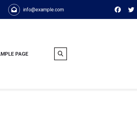
info@example.com
AMPLE PAGE