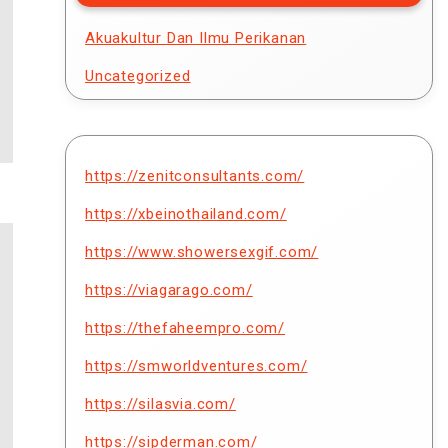
Akuakultur Dan Ilmu Perikanan
Uncategorized
https://zenitconsultants.com/
https://xbeinothailand.com/
https://www.showersexgif.com/
https://viagarago.com/
https://thefaheempro.com/
https://smworldventures.com/
https://silasvia.com/
https://sipderman.com/