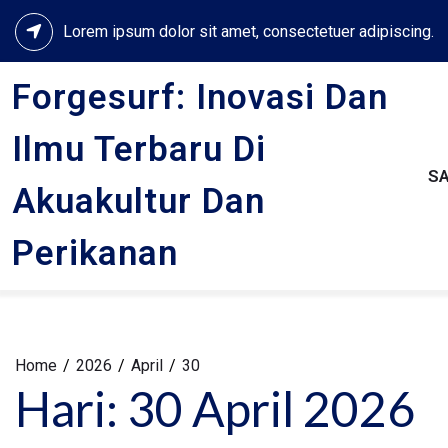
Skip
Lorem ipsum dolor sit amet, consectetuer adipiscing.
to
content
Forgesurf: Inovasi Dan
Ilmu Terbaru Di
S
Akuakultur Dan
Perikanan
Home
2026
April
30
Hari:
30 April 2026