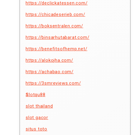
https://declickatessen.com/
https://chicadeserieb.com/
https://boksentralen.com/
https://binsarhutabarat.com/
https://benefitsofhemp.net/
https://alokojha.com/
https://achabao.com/
https://3smreviews.com/
S
lotqu88
slot thailand
slot gacor
situs toto