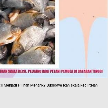
l Menjadi Pilihan Menarik? Budidaya ikan skala kecil telah