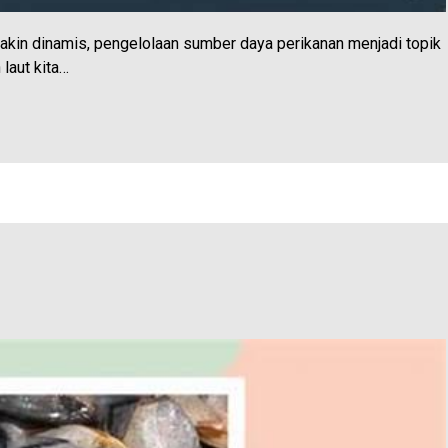
kin dinamis, pengelolaan sumber daya perikanan menjadi topik
laut kita…