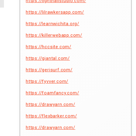
https://lighthallstudio.com/
https://lilrawkersapp.com/
https://learnwichita.org/
https://killerwebapp.com/
https://hccsite.com/
https://giantal.com/
https://gerisurf.com/
https://fyvver.com/
https://foamfancy.com/
https://drawyarn.com/
https://flexbarker.com/
https://drawyarn.com/