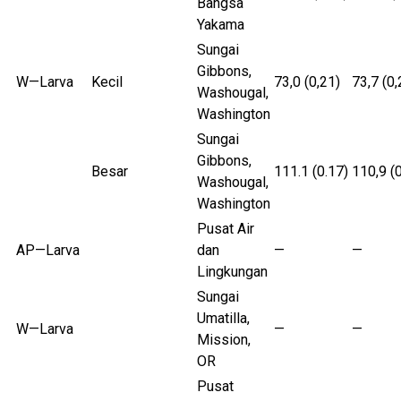
Bangsa
Yakama
Sungai
Gibbons,
W—Larva
Kecil
73,0 (0,21)
73,7 (0,
Washougal,
Washington
Sungai
Gibbons,
Besar
111.1 (0.17)
110,9 (
Washougal,
Washington
Pusat Air
AP—Larva
dan
—
—
Lingkungan
Sungai
Umatilla,
W—Larva
—
—
Mission,
OR
Pusat