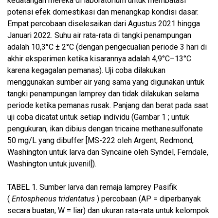
kedatangan mereka di laboratorium untuk membatasi
potensi efek domestikasi dan menangkap kondisi dasar.
Empat percobaan diselesaikan dari Agustus 2021 hingga
Januari 2022. Suhu air rata-rata di tangki penampungan
adalah 10,3°C ± 2°C (dengan pengecualian periode 3 hari di
akhir eksperimen ketika kisarannya adalah 4,9°C–13°C
karena kegagalan pemanas). Uji coba dilakukan
menggunakan sumber air yang sama yang digunakan untuk
tangki penampungan lamprey dan tidak dilakukan selama
periode ketika pemanas rusak. Panjang dan berat pada saat
uji coba dicatat untuk setiap individu (Gambar 1 ; untuk
pengukuran, ikan dibius dengan tricaine methanesulfonate
50 mg/L yang dibuffer [MS-222 oleh Argent, Redmond,
Washington untuk larva dan Syncaine oleh Syndel, Ferndale,
Washington untuk juvenil]).
TABEL 1.
Sumber larva dan remaja lamprey Pasifik
(
Entosphenus tridentatus
) percobaan (AP = diperbanyak
secara buatan; W = liar) dan ukuran rata-rata untuk kelompok