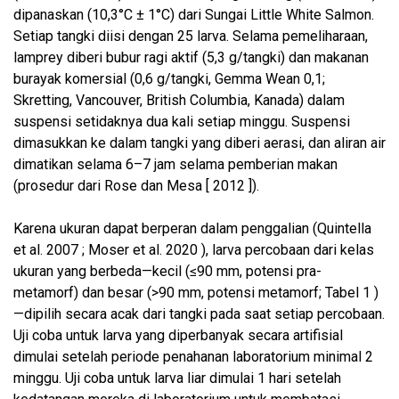
dipanaskan (10,3°C ± 1°C) dari Sungai Little White Salmon.
Setiap tangki diisi dengan 25 larva. Selama pemeliharaan,
lamprey diberi bubur ragi aktif (5,3 g/tangki) dan makanan
burayak komersial (0,6 g/tangki, Gemma Wean 0,1;
Skretting, Vancouver, British Columbia, Kanada) dalam
suspensi setidaknya dua kali setiap minggu. Suspensi
dimasukkan ke dalam tangki yang diberi aerasi, dan aliran air
dimatikan selama 6–7 jam selama pemberian makan
(prosedur dari Rose dan Mesa [ 2012 ]).
Karena ukuran dapat berperan dalam penggalian (Quintella
et al. 2007 ; Moser et al. 2020 ), larva percobaan dari kelas
ukuran yang berbeda—kecil (≤90 mm, potensi pra-
metamorf) dan besar (>90 mm, potensi metamorf; Tabel 1 )
—dipilih secara acak dari tangki pada saat setiap percobaan.
Uji coba untuk larva yang diperbanyak secara artifisial
dimulai setelah periode penahanan laboratorium minimal 2
minggu. Uji coba untuk larva liar dimulai 1 hari setelah