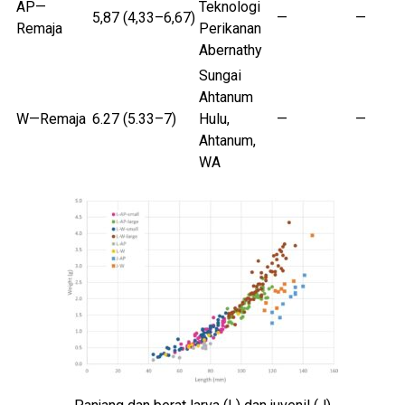
AP—
Teknologi
5,87 (4,33–6,67)
—
—
Remaja
Perikanan
Abernathy
Sungai
Ahtanum
W—Remaja
6.27 (5.33–7)
Hulu,
—
—
Ahtanum,
WA