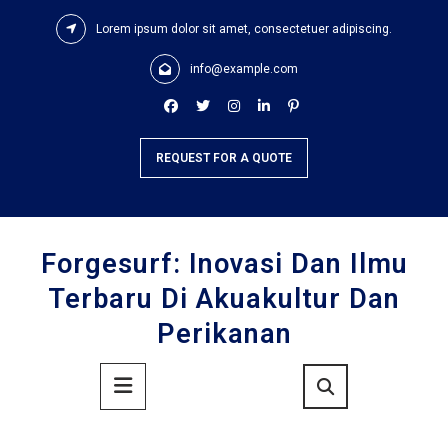
Skip
Lorem ipsum dolor sit amet, consectetuer adipiscing.
to
content
info@example.com
REQUEST FOR A QUOTE
Forgesurf: Inovasi Dan Ilmu
Terbaru Di Akuakultur Dan
Perikanan
Primary
Menu