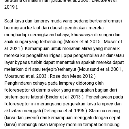
terutama di malam hari (Dauble et al. 2006 ; Liedtke et al.
2019 ).
Saat larva dan lamprey muda yang sedang bertransformasi
bermigrasi ke laut dari daerah pembiakan, mereka
menghadapi serangkaian bahaya, khususnya di sungai dan
anak sungai yang terbendung (Moser et al. 2015 , Moser et
al. 2021 ). Kemampuan untuk menahan aliran yang menarik
mereka ke pengalihan irigasi, pipa pengambilan air dan/atau
layar bypass turbin dapat menentukan apakah mereka dapat
melarikan diri atau terjepit/terhanyut (Moursund et al. 2001 ,
Moursund et al. 2003 ; Rose dan Mesa 2012 ).
Penghindaran cahaya pada lamprey didorong oleh
fotoreseptor di dermis ekor yang merupakan bagian dari
sistem garis lateral (Binder et al. 2013 ). Pencahayaan pada
fotoreseptor ini merangsang pergerakan larva lamprey dan
aktivitas menggali (Deliagina et al. 1995 ). Stamina renang
(larva dan juvenil) dan kemampuan menggali dengan cepat
(larva) memungkinkan lamprey memilih tempat berlindung