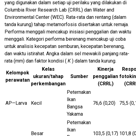
yang digunakan dalam setiap uji perilaku yang dilakukan di
Columbia River Research Lab (CRRL) dan Water and
Environmental Center (WEC). Rata-rata dan rentang (dalam
tanda kurung) tahap metamorfosis disertakan untuk remaja.
Performa menggali mencakup inisiasi penggalian dan waktu
menggali. Kategori performa berenang mencakup uji coba
untuk analisis kecepatan semburan, kecepatan berenang,
dan waktu istirahat. Angka dalam sel mewakili panjang rata-
rata (mm) dan faktor kondisi (
K
) dalam tanda kurung.
Kelas
Kinerja
Resp
Kelompok
ukuran/tahap
Sumber
penggalian
fotokin
perawatan
perkembangan
(CRRL)
(CRR
Peternakan
Ikan
AP—Larva
Kecil
76,6 (0,20)
75,5 (0,
Bangsa
Yakama
Peternakan
Ikan
Besar
103,5 (0,17)
101,8 (