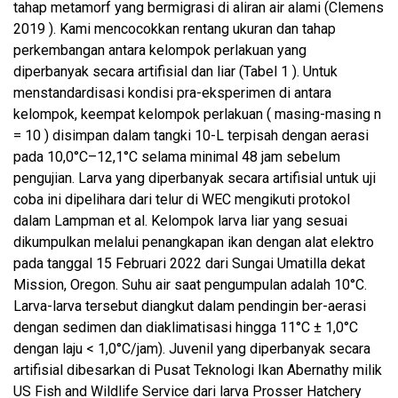
tahap metamorf yang bermigrasi di aliran air alami (Clemens
2019 ). Kami mencocokkan rentang ukuran dan tahap
perkembangan antara kelompok perlakuan yang
diperbanyak secara artifisial dan liar (Tabel 1 ). Untuk
menstandardisasi kondisi pra-eksperimen di antara
kelompok, keempat kelompok perlakuan ( masing-masing n
= 10 ) disimpan dalam tangki 10-L terpisah dengan aerasi
pada 10,0°C–12,1°C selama minimal 48 jam sebelum
pengujian. Larva yang diperbanyak secara artifisial untuk uji
coba ini dipelihara dari telur di WEC mengikuti protokol
dalam Lampman et al. Kelompok larva liar yang sesuai
dikumpulkan melalui penangkapan ikan dengan alat elektro
pada tanggal 15 Februari 2022 dari Sungai Umatilla dekat
Mission, Oregon. Suhu air saat pengumpulan adalah 10°C.
Larva-larva tersebut diangkut dalam pendingin ber-aerasi
dengan sedimen dan diaklimatisasi hingga 11°C ± 1,0°C
dengan laju < 1,0°C/jam). Juvenil yang diperbanyak secara
artifisial dibesarkan di Pusat Teknologi Ikan Abernathy milik
US Fish and Wildlife Service dari larva Prosser Hatchery