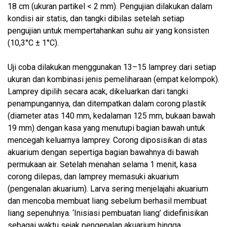
18 cm (ukuran partikel < 2 mm). Pengujian dilakukan dalam
kondisi air statis, dan tangki dibilas setelah setiap
pengujian untuk mempertahankan suhu air yang konsisten
(10,3°C ± 1°C).
Uji coba dilakukan menggunakan 13–15 lamprey dari setiap
ukuran dan kombinasi jenis pemeliharaan (empat kelompok).
Lamprey dipilih secara acak, dikeluarkan dari tangki
penampungannya, dan ditempatkan dalam corong plastik
(diameter atas 140 mm, kedalaman 125 mm, bukaan bawah
19 mm) dengan kasa yang menutupi bagian bawah untuk
mencegah keluarnya lamprey. Corong diposisikan di atas
akuarium dengan sepertiga bagian bawahnya di bawah
permukaan air. Setelah menahan selama 1 menit, kasa
corong dilepas, dan lamprey memasuki akuarium
(pengenalan akuarium). Larva sering menjelajahi akuarium
dan mencoba membuat liang sebelum berhasil membuat
liang sepenuhnya. ‘Inisiasi pembuatan liang’ didefinisikan
sebagai waktu sejak pengenalan akuarium hingga