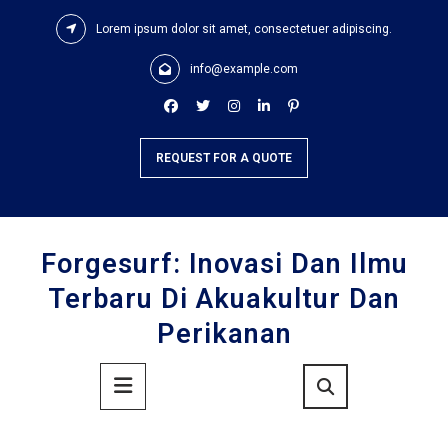
Skip
Lorem ipsum dolor sit amet, consectetuer adipiscing.
to
content
info@example.com
REQUEST FOR A QUOTE
Forgesurf: Inovasi Dan Ilmu
Terbaru Di Akuakultur Dan
Perikanan
Primary
Menu