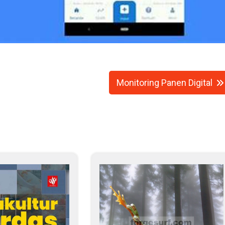
Monitoring Panen Digital