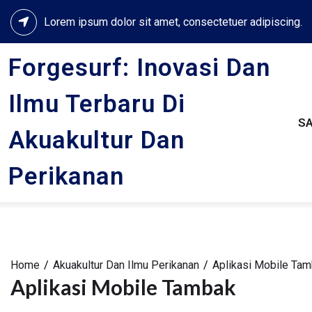
Skip
Lorem ipsum dolor sit amet, consectetuer adipiscing.
to
content
Forgesurf: Inovasi Dan
Ilmu Terbaru Di
S
Akuakultur Dan
Perikanan
Home
Akuakultur Dan Ilmu Perikanan
Aplikasi Mobile Ta
Aplikasi Mobile Tambak