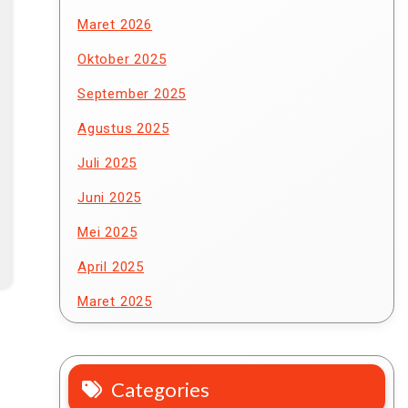
Maret 2026
Oktober 2025
September 2025
Agustus 2025
Juli 2025
Juni 2025
Mei 2025
April 2025
Maret 2025
Categories