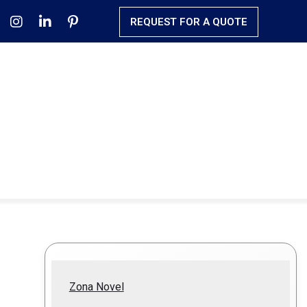
REQUEST FOR A QUOTE
Zona Novel