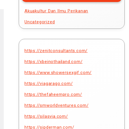
Akuakultur Dan Ilmu Perikanan
Uncategorized
https://zenitconsultants.com/
https://xbeinothailand.com/
https://www.showersexgif.com/
https://viagarago.com/
https://thefaheempro.com/
https://smworldventures.com/
https://silasvia.com/
https://sipderman.com/