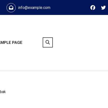
info@example.com
AMPLE PAGE
mbak