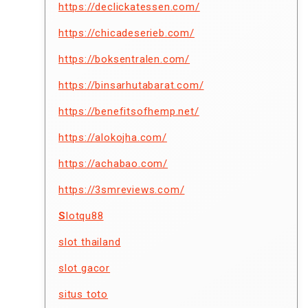
https://declickatessen.com/
https://chicadeserieb.com/
https://boksentralen.com/
https://binsarhutabarat.com/
https://benefitsofhemp.net/
https://alokojha.com/
https://achabao.com/
https://3smreviews.com/
S
lotqu88
slot thailand
slot gacor
situs toto