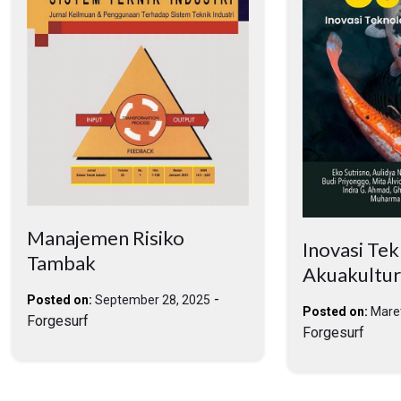
Manajemen Risiko
Inovasi Tek
Tambak
Akuakultur
-
Posted on:
September 28, 2025
Posted on:
Maret
Forgesurf
Forgesurf