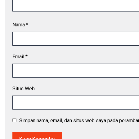
Nama
*
Email
*
Situs Web
Simpan nama, email, dan situs web saya pada peramban 