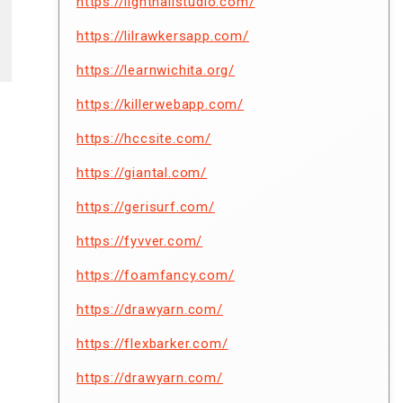
https://lighthallstudio.com/
https://lilrawkersapp.com/
https://learnwichita.org/
https://killerwebapp.com/
https://hccsite.com/
https://giantal.com/
https://gerisurf.com/
https://fyvver.com/
https://foamfancy.com/
https://drawyarn.com/
https://flexbarker.com/
https://drawyarn.com/