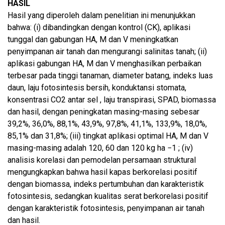
HASIL
Hasil yang diperoleh dalam penelitian ini menunjukkan
bahwa: (i) dibandingkan dengan kontrol (CK), aplikasi
tunggal dan gabungan HA, M dan V meningkatkan
penyimpanan air tanah dan mengurangi salinitas tanah; (ii)
aplikasi gabungan HA, M dan V menghasilkan perbaikan
terbesar pada tinggi tanaman, diameter batang, indeks luas
daun, laju fotosintesis bersih, konduktansi stomata,
konsentrasi CO2 antar sel , laju transpirasi, SPAD, biomassa
dan hasil, dengan peningkatan masing-masing sebesar
39,2%, 36,0%, 88,1%, 43,9%, 97,8%, 41,1%, 133,9%, 18,0%,
85,1% dan 31,8%; (iii) tingkat aplikasi optimal HA, M dan V
masing-masing adalah 120, 60 dan 120 kg ha −1 ; (iv)
analisis korelasi dan pemodelan persamaan struktural
mengungkapkan bahwa hasil kapas berkorelasi positif
dengan biomassa, indeks pertumbuhan dan karakteristik
fotosintesis, sedangkan kualitas serat berkorelasi positif
dengan karakteristik fotosintesis, penyimpanan air tanah
dan hasil.