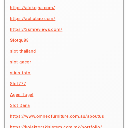
https://alokojha.com/
https://achabao.com/
https://3smreviews.com/
S
lotqu88
slot thailand
slot gacor
situs toto
Slot777
Agen Togel
Slot Dana
https://www.omneofurniture.com.au/aboutus
https://kolektorskisistem.com.mk/portfolio/