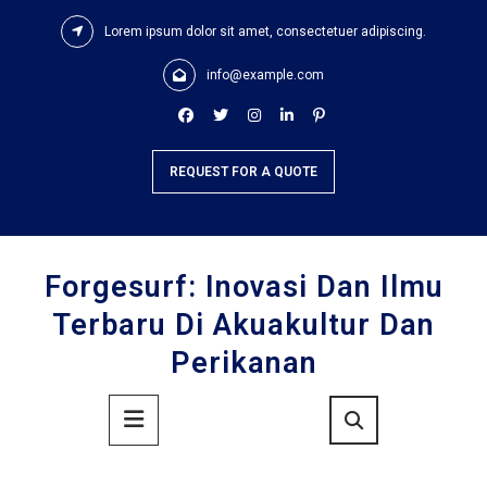
Skip
Lorem ipsum dolor sit amet, consectetuer adipiscing.
to
content
info@example.com
REQUEST FOR A QUOTE
Forgesurf: Inovasi Dan Ilmu
Terbaru Di Akuakultur Dan
Perikanan
Primary
Menu