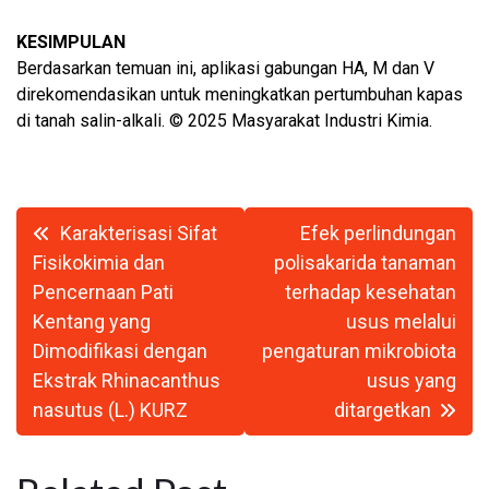
KESIMPULAN
Berdasarkan temuan ini, aplikasi gabungan HA, M dan V
direkomendasikan untuk meningkatkan pertumbuhan kapas
di tanah salin-alkali. © 2025 Masyarakat Industri Kimia.
Navigasi
Karakterisasi Sifat
Efek perlindungan
pos
Fisikokimia dan
polisakarida tanaman
Pencernaan Pati
terhadap kesehatan
Kentang yang
usus melalui
Dimodifikasi dengan
pengaturan mikrobiota
Ekstrak Rhinacanthus
usus yang
nasutus (L.) KURZ
ditargetkan