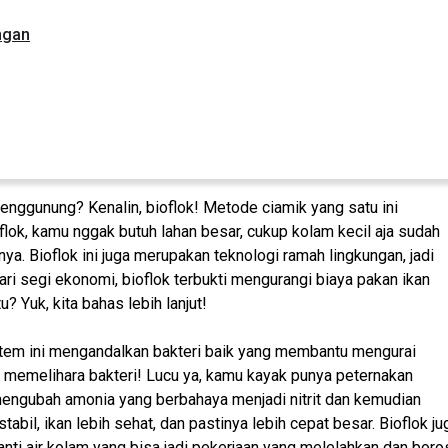
ngan
menggunung? Kenalin, bioflok! Metode ciamik yang satu ini
lok, kamu nggak butuh lahan besar, cukup kolam kecil aja sudah
a. Bioflok ini juga merupakan teknologi ramah lingkungan, jadi
ari segi ekonomi, bioflok terbukti mengurangi biaya pakan ikan
 Yuk, kita bahas lebih lanjut!
Sistem ini mengandalkan bakteri baik yang membantu mengurai
sa memelihara bakteri! Lucu ya, kamu kayak punya peternakan
an mengubah amonia yang berbahaya menjadi nitrit dan kemudian
stabil, ikan lebih sehat, dan pastinya lebih cepat besar. Bioflok ju
nti air kolam yang bisa jadi pekerjaan yang melelahkan dan boro