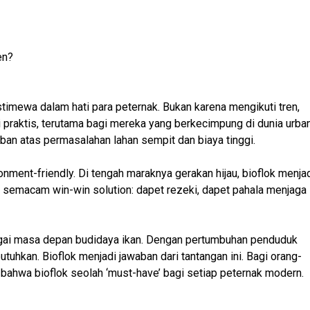
en?
imewa dalam hati para peternak. Bukan karena mengikuti tren,
si praktis, terutama bagi mereka yang berkecimpung di dunia urba
ban atas permasalahan lahan sempit dan biaya tinggi.
onment-friendly. Di tengah maraknya gerakan hijau, bioflok menja
ni semacam win-win solution: dapet rezeki, dapet pahala menjaga
ebagai masa depan budidaya ikan. Dengan pertumbuhan penduduk
tuhkan. Bioflok menjadi jawaban dari tantangan ini. Bagi orang-
ahwa bioflok seolah ‘must-have’ bagi setiap peternak modern.