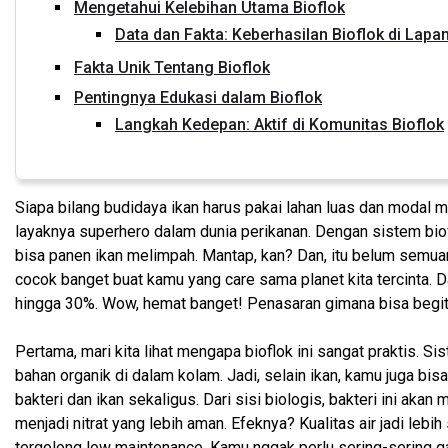
Mengetahui Kelebihan Utama Bioflok
Data dan Fakta: Keberhasilan Bioflok di Lapa
Fakta Unik Tentang Bioflok
Pentingnya Edukasi dalam Bioflok
Langkah Kedepan: Aktif di Komunitas Bioflok
Siapa bilang budidaya ikan harus pakai lahan luas dan modal 
layaknya superhero dalam dunia perikanan. Dengan sistem biof
bisa panen ikan melimpah. Mantap, kan? Dan, itu belum semuany
cocok banget buat kamu yang care sama planet kita tercinta. D
hingga 30%. Wow, hemat banget! Penasaran gimana bisa begitu?
Pertama, mari kita lihat mengapa bioflok ini sangat praktis. 
bahan organik di dalam kolam. Jadi, selain ikan, kamu juga bi
bakteri dan ikan sekaligus. Dari sisi biologis, bakteri ini ak
menjadi nitrat yang lebih aman. Efeknya? Kualitas air jadi lebih 
tergolong low maintenance. Kamu nggak perlu sering-sering ga