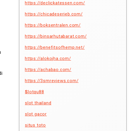
https://declickatessen.com/
https://chicadeserieb.com/
https://boksentralen.com/
https://binsarhutabarat.com/
https://benefitsofhemp.net/
n
https://alokojha.com/
https://achabao.com/
di
https://3smreviews.com/
S
lotqu88
slot thailand
slot gacor
situs toto