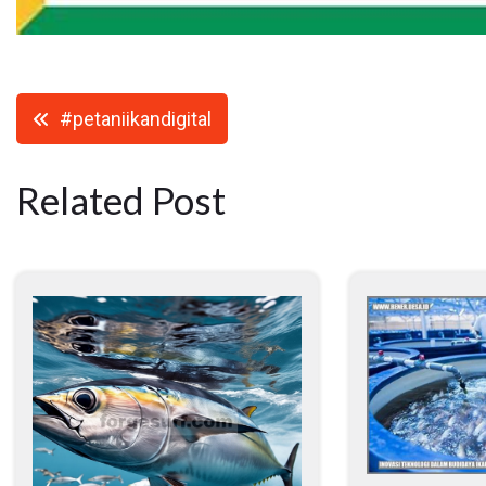
Navigasi
#petaniikandigital
pos
Related Post