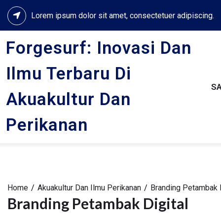
Skip
Lorem ipsum dolor sit amet, consectetuer adipiscing.
to
content
Forgesurf: Inovasi Dan
Ilmu Terbaru Di
S
Akuakultur Dan
Perikanan
Home
Akuakultur Dan Ilmu Perikanan
Branding Petambak D
Branding Petambak Digital