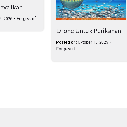
aya Ikan
-
Forgesurf
 5, 2026
Drone Untuk Perikanan
-
Posted on:
Oktober 15, 2025
Forgesurf