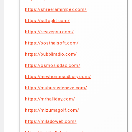
https://shreeramimpex.com/
https://sdtoplit.com/
https://revivepsu.com/
https://posthaisoft.com/
https://pubbliradio.com/
https://osmosisdao.com/
https://newhomesudbury.com/
https://muhurevdeneve.com/
https://mrhalliday.com/
https://mizumagolf.com/
https://miladoweb.com/