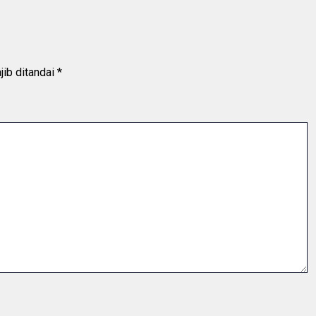
jib ditandai
*