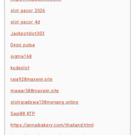
slot gacor 2026
slot gacor 4d
Jackpotslot303
Depo pulsa
sigma168
kudaslot
raja928maxwin.site
mawar588maxwin.site
slotrajadewa138menang.online
Sapi88 RTP
https://annaibakery.com/thailand.html