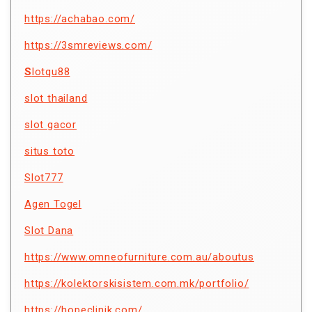
https://achabao.com/
https://3smreviews.com/
S
lotqu88
slot thailand
slot gacor
situs toto
Slot777
Agen Togel
Slot Dana
https://www.omneofurniture.com.au/aboutus
https://kolektorskisistem.com.mk/portfolio/
https://hopeclinik.com/