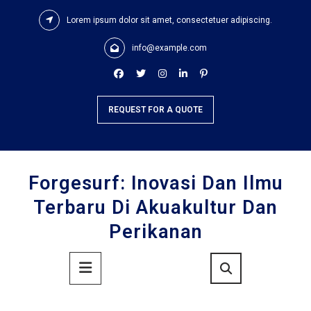
Skip
Lorem ipsum dolor sit amet, consectetuer adipiscing.
to
content
info@example.com
REQUEST FOR A QUOTE
Forgesurf: Inovasi Dan Ilmu
Terbaru Di Akuakultur Dan
Perikanan
Primary
Menu