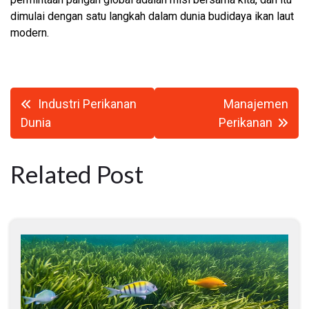
dimulai dengan satu langkah dalam dunia budidaya ikan laut
modern.
Navigasi
Industri Perikanan
Manajemen
pos
Dunia
Perikanan
Related Post