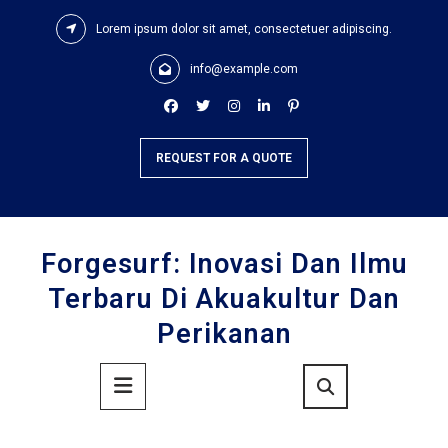
Skip
Lorem ipsum dolor sit amet, consectetuer adipiscing.
to
content
info@example.com
REQUEST FOR A QUOTE
Forgesurf: Inovasi Dan Ilmu
Terbaru Di Akuakultur Dan
Perikanan
Primary
Menu