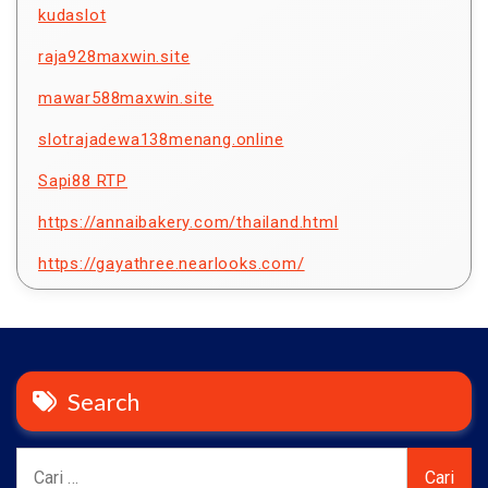
kudaslot
raja928maxwin.site
mawar588maxwin.site
slotrajadewa138menang.online
Sapi88 RTP
https://annaibakery.com/thailand.html
https://gayathree.nearlooks.com/
Search
Cari
untuk: