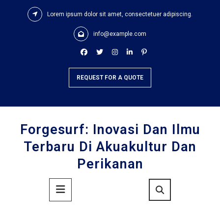
Skip
Lorem ipsum dolor sit amet, consectetuer adipiscing.
to
content
info@example.com
REQUEST FOR A QUOTE
Forgesurf: Inovasi Dan Ilmu
Terbaru Di Akuakultur Dan
Perikanan
Primary
Menu