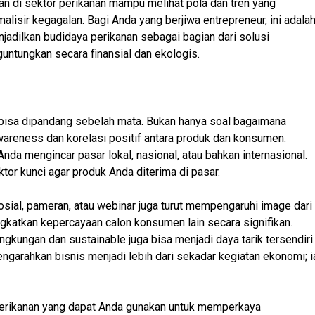
an di sektor perikanan mampu melihat pola dan tren yang
lisir kegagalan. Bagi Anda yang berjiwa entrepreneur, ini adala
jadilkan budidaya perikanan sebagai bagian dari solusi
untungkan secara finansial dan ekologis.
 bisa dipandang sebelah mata. Bukan hanya soal bagaimana
wareness dan korelasi positif antara produk dan konsumen.
da mengincar pasar lokal, nasional, atau bahkan internasional.
tor kunci agar produk Anda diterima di pasar.
sial, pameran, atau webinar juga turut mempengaruhi image dari
katkan kepercayaan calon konsumen lain secara signifikan.
ingkungan dan sustainable juga bisa menjadi daya tarik tersendiri.
ngarahkan bisnis menjadi lebih dari sekadar kegiatan ekonomi; i
 perikanan yang dapat Anda gunakan untuk memperkaya