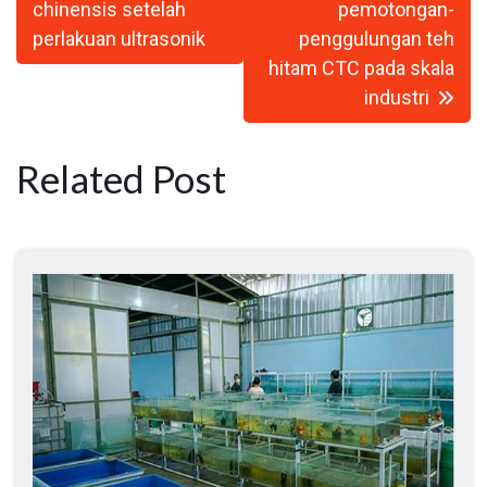
chinensis setelah
pemotongan-
perlakuan ultrasonik
penggulungan teh
hitam CTC pada skala
industri
Related Post