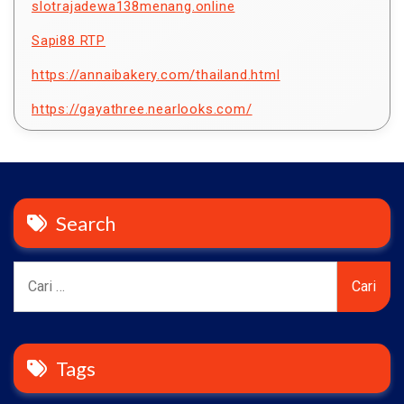
slotrajadewa138menang.online
Sapi88 RTP
https://annaibakery.com/thailand.html
https://gayathree.nearlooks.com/
Search
Cari
untuk:
Tags