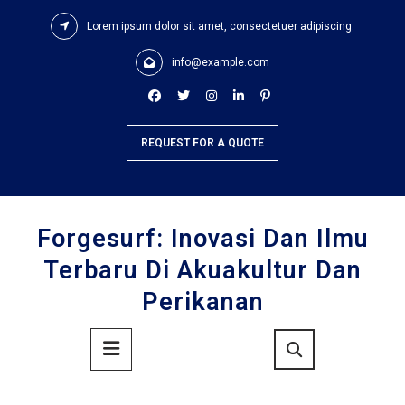
Skip
Lorem ipsum dolor sit amet, consectetuer adipiscing.
to
content
info@example.com
REQUEST FOR A QUOTE
Forgesurf: Inovasi Dan Ilmu
Terbaru Di Akuakultur Dan
Perikanan
Primary
Menu