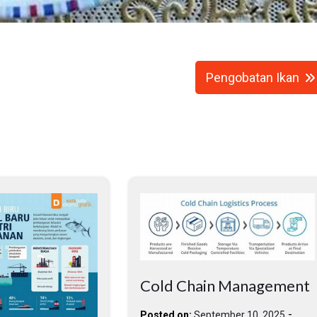
Pengobatan Ikan
Cold Chain Management
-
Posted on:
September 10, 2025