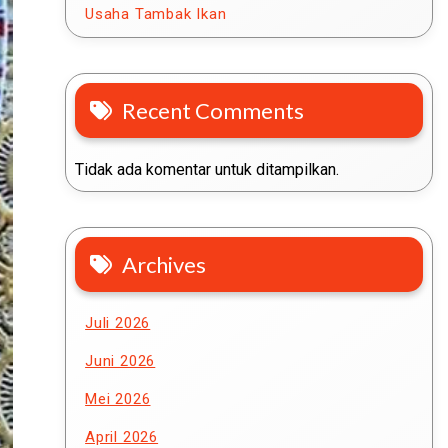
Usaha Tambak Ikan
Recent Comments
Tidak ada komentar untuk ditampilkan.
Archives
Juli 2026
Juni 2026
Mei 2026
April 2026