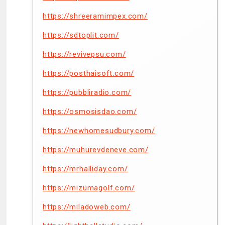
https://shreeramimpex.com/
https://sdtoplit.com/
https://revivepsu.com/
https://posthaisoft.com/
https://pubbliradio.com/
https://osmosisdao.com/
https://newhomesudbury.com/
https://muhurevdeneve.com/
https://mrhalliday.com/
https://mizumagolf.com/
https://miladoweb.com/