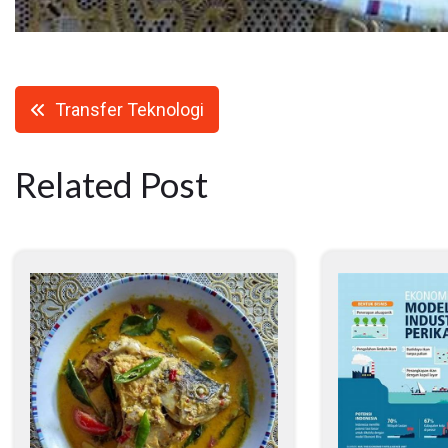
Navigasi
Transfer Teknologi
pos
Related Post