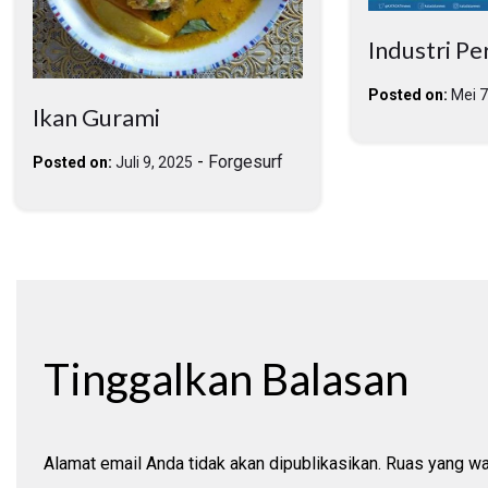
Industri Pe
Posted on:
Mei 7
Ikan Gurami
-
Forgesurf
Posted on:
Juli 9, 2025
Tinggalkan Balasan
Alamat email Anda tidak akan dipublikasikan.
Ruas yang wa