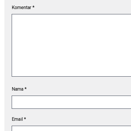
Komentar
*
Nama
*
Email
*