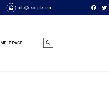
info@example.com
AMPLE PAGE