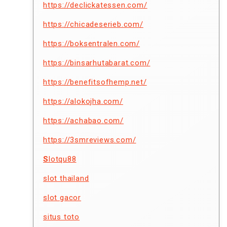
https://declickatessen.com/
https://chicadeserieb.com/
https://boksentralen.com/
https://binsarhutabarat.com/
https://benefitsofhemp.net/
https://alokojha.com/
https://achabao.com/
https://3smreviews.com/
S
lotqu88
slot thailand
slot gacor
situs toto