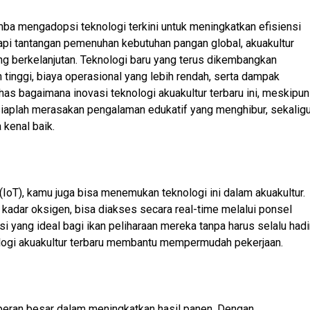
mba mengadopsi teknologi terkini untuk meningkatkan efisiensi
dapi tantangan pemenuhan kebutuhan pangan global, akuakultur
g berkelanjutan. Teknologi baru yang terus dikembangkan
 tinggi, biaya operasional yang lebih rendah, serta dampak
ahas bagaimana inovasi teknologi akuakultur terbaru ini, meskipun
rsiaplah merasakan pengalaman edukatif yang menghibur, sekalig
kenal baik.
(IoT), kamu juga bisa menemukan teknologi ini dalam akuakultur.
 kadar oksigen, bisa diakses secara real-time melalui ponsel
i yang ideal bagi ikan peliharaan mereka tanpa harus selalu hadi
knologi akuakultur terbaru membantu mempermudah pekerjaan.
rperan besar dalam meningkatkan hasil panen. Dengan