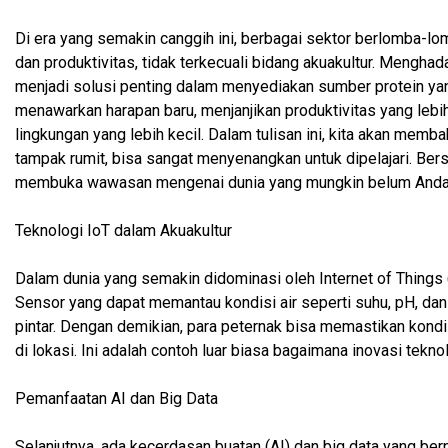
Di era yang semakin canggih ini, berbagai sektor berlomba-lo
dan produktivitas, tidak terkecuali bidang akuakultur. Mengha
menjadi solusi penting dalam menyediakan sumber protein yan
menawarkan harapan baru, menjanjikan produktivitas yang lebih
lingkungan yang lebih kecil. Dalam tulisan ini, kita akan memb
tampak rumit, bisa sangat menyenangkan untuk dipelajari. Be
membuka wawasan mengenai dunia yang mungkin belum Anda 
Teknologi IoT dalam Akuakultur
Dalam dunia yang semakin didominasi oleh Internet of Things 
Sensor yang dapat memantau kondisi air seperti suhu, pH, dan
pintar. Dengan demikian, para peternak bisa memastikan kondis
di lokasi. Ini adalah contoh luar biasa bagaimana inovasi te
Pemanfaatan AI dan Big Data
Selanjutnya, ada kecerdasan buatan (AI) dan big data yang be