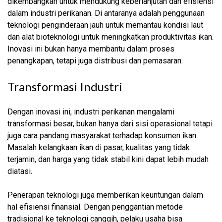
dikembangkan untuk mendukung keberlanjutan dan efisiensi
dalam industri perikanan. Di antaranya adalah penggunaan
teknologi penginderaan jauh untuk memantau kondisi laut
dan alat bioteknologi untuk meningkatkan produktivitas ikan.
Inovasi ini bukan hanya membantu dalam proses
penangkapan, tetapi juga distribusi dan pemasaran.
Transformasi Industri
Dengan inovasi ini, industri perikanan mengalami
transformasi besar, bukan hanya dari sisi operasional tetapi
juga cara pandang masyarakat terhadap konsumen ikan.
Masalah kelangkaan ikan di pasar, kualitas yang tidak
terjamin, dan harga yang tidak stabil kini dapat lebih mudah
diatasi.
Penerapan teknologi juga memberikan keuntungan dalam
hal efisiensi finansial. Dengan penggantian metode
tradisional ke teknologi canggih, pelaku usaha bisa