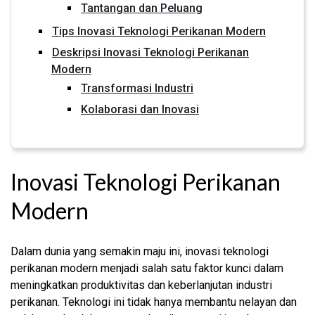
Tantangan dan Peluang
Tips Inovasi Teknologi Perikanan Modern
Deskripsi Inovasi Teknologi Perikanan
Modern
Transformasi Industri
Kolaborasi dan Inovasi
Inovasi Teknologi Perikanan
Modern
Dalam dunia yang semakin maju ini, inovasi teknologi
perikanan modern menjadi salah satu faktor kunci dalam
meningkatkan produktivitas dan keberlanjutan industri
perikanan. Teknologi ini tidak hanya membantu nelayan dan