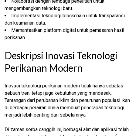
Kolaborasi dengan lembaga penelitian untuk
mengembangkan teknologi baru.
Implementasi teknologi blockchain untuk transparansi
dan keamanan data.
Memanfaatkan platform digital untuk pemasaran hasil
perikanan.
Deskripsi Inovasi Teknologi
Perikanan Modern
Inovasi teknologi perikanan modern tidak hanya sebatas
sebuah tren, tetapi juga kebutuhan yang mendesak.
Tantangan dari perubahan iklim dan penurunan populasi ikan
di berbagai perairan dunia membuat penerapan teknologi
menjadi lebih penting dari sebelumnya.
Di zaman serba canggih ini, berbagai alat dan aplikasi telah