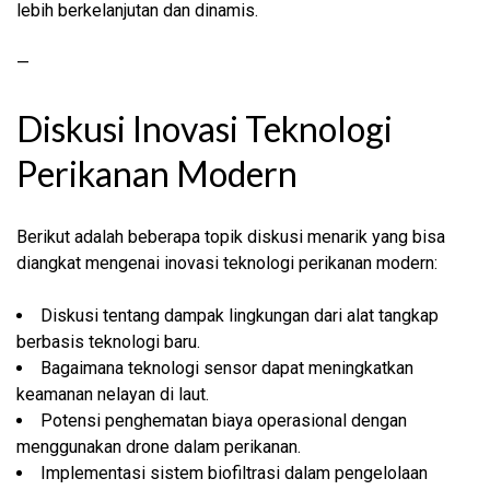
lebih berkelanjutan dan dinamis.
—
Diskusi Inovasi Teknologi
Perikanan Modern
Berikut adalah beberapa topik diskusi menarik yang bisa
diangkat mengenai inovasi teknologi perikanan modern:
Diskusi tentang dampak lingkungan dari alat tangkap
berbasis teknologi baru.
Bagaimana teknologi sensor dapat meningkatkan
keamanan nelayan di laut.
Potensi penghematan biaya operasional dengan
menggunakan drone dalam perikanan.
Implementasi sistem biofiltrasi dalam pengelolaan