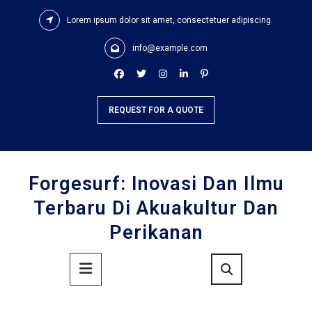
Skip
Lorem ipsum dolor sit amet, consectetuer adipiscing.
to
content
info@example.com
REQUEST FOR A QUOTE
Forgesurf: Inovasi Dan Ilmu
Terbaru Di Akuakultur Dan
Perikanan
Primary
Menu