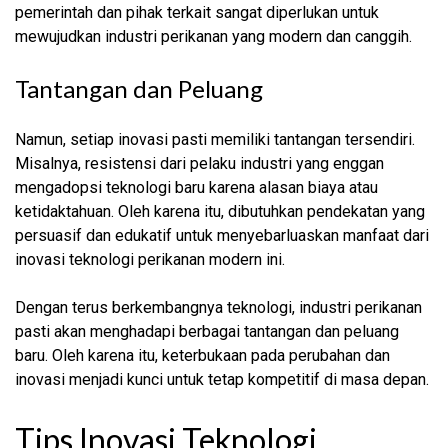
pemerintah dan pihak terkait sangat diperlukan untuk
mewujudkan industri perikanan yang modern dan canggih.
Tantangan dan Peluang
Namun, setiap inovasi pasti memiliki tantangan tersendiri.
Misalnya, resistensi dari pelaku industri yang enggan
mengadopsi teknologi baru karena alasan biaya atau
ketidaktahuan. Oleh karena itu, dibutuhkan pendekatan yang
persuasif dan edukatif untuk menyebarluaskan manfaat dari
inovasi teknologi perikanan modern ini.
Dengan terus berkembangnya teknologi, industri perikanan
pasti akan menghadapi berbagai tantangan dan peluang
baru. Oleh karena itu, keterbukaan pada perubahan dan
inovasi menjadi kunci untuk tetap kompetitif di masa depan.
Tips Inovasi Teknologi