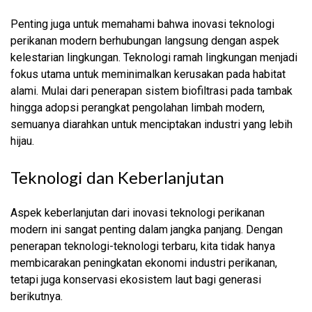
Penting juga untuk memahami bahwa inovasi teknologi
perikanan modern berhubungan langsung dengan aspek
kelestarian lingkungan. Teknologi ramah lingkungan menjadi
fokus utama untuk meminimalkan kerusakan pada habitat
alami. Mulai dari penerapan sistem biofiltrasi pada tambak
hingga adopsi perangkat pengolahan limbah modern,
semuanya diarahkan untuk menciptakan industri yang lebih
hijau.
Teknologi dan Keberlanjutan
Aspek keberlanjutan dari inovasi teknologi perikanan
modern ini sangat penting dalam jangka panjang. Dengan
penerapan teknologi-teknologi terbaru, kita tidak hanya
membicarakan peningkatan ekonomi industri perikanan,
tetapi juga konservasi ekosistem laut bagi generasi
berikutnya.