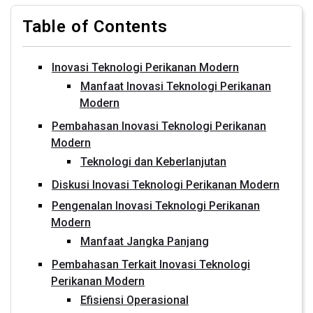
Table of Contents
Inovasi Teknologi Perikanan Modern
Manfaat Inovasi Teknologi Perikanan
Modern
Pembahasan Inovasi Teknologi Perikanan
Modern
Teknologi dan Keberlanjutan
Diskusi Inovasi Teknologi Perikanan Modern
Pengenalan Inovasi Teknologi Perikanan
Modern
Manfaat Jangka Panjang
Pembahasan Terkait Inovasi Teknologi
Perikanan Modern
Efisiensi Operasional