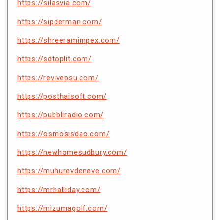
https://silasvia.com/
https://sipderman.com/
https://shreeramimpex.com/
https://sdtoplit.com/
https://revivepsu.com/
https://posthaisoft.com/
https://pubbliradio.com/
https://osmosisdao.com/
https://newhomesudbury.com/
https://muhurevdeneve.com/
https://mrhalliday.com/
https://mizumagolf.com/