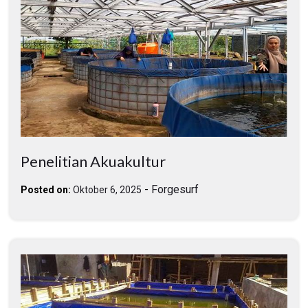
Penelitian Akuakultur
-
Forgesurf
Posted on:
Oktober 6, 2025