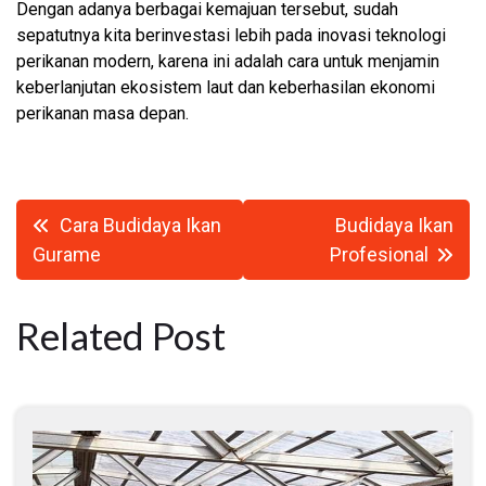
Dengan adanya berbagai kemajuan tersebut, sudah
sepatutnya kita berinvestasi lebih pada inovasi teknologi
perikanan modern, karena ini adalah cara untuk menjamin
keberlanjutan ekosistem laut dan keberhasilan ekonomi
perikanan masa depan.
Navigasi
Cara Budidaya Ikan
Budidaya Ikan
pos
Gurame
Profesional
Related Post