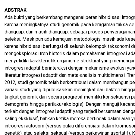
ABSTRAK
Ada bukti yang berkembang mengenai peran hibridisasi introgr
karena meningkatnya studi genomik pada keragaman taksa sela
dianggap, dan masih dianggap, sebagai proses penyeragaman
seleksi. Meskipun ada kemajuan metodologis, masih ada kes
karena hibridisasi berfungsi di seluruh kelompok taksonomi dan t
mengeksplorasi tren historis dalam pemahaman introgresi ada
menyelidiki karakteristik organisme struktural yang memengaru
introgresi adaptif berinteraksi dengan mekanisme evolusi yan
literatur introgresi adaptif dan meta-analisis multidimensi. Tr
2012, studi genomik telah berkontribusi dalam membangun pem
variasi studi yang dipublikasikan meningkat dari bakteri hing
tingkat genomik dan secara progresif memiliki konsekuensi pad
demografis hingga perilaku/ekologis). Dengan menguji kecen
terkait dengan introgresi adaptif yang terjadi bersamaan den
saling eksklusif, bahkan ketika mereka bertindak dalam arah y
introgresi autosom (versus pulau diferensiasi dalam kromoso
genetik), atau seleksi seksual (versus perkawinan asortatif).