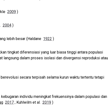
erkle
2009
)
l.
2004
)
yang lebih besar (Haldane
1922
)
n tingkat diferensiasi yang luar biasa tinggi antara populasi
bat langsung dalam proses isolasi dan divergensi reproduksi atau
erevolusi secara terpisah selama kurun waktu tertentu tetapi
 kebugaran individu meningkat frekuensinya dalam populasi dan
egg
2017
; Kuhlwilm et al.
2019
)