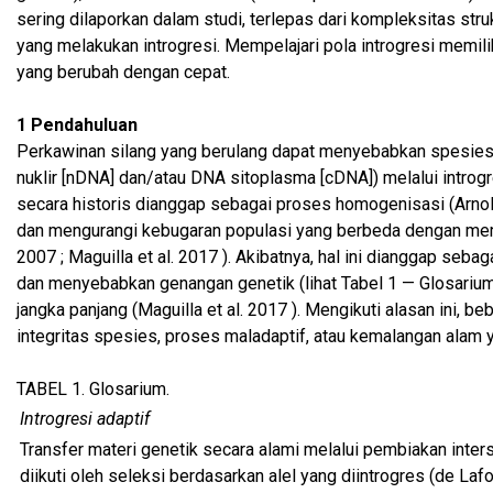
sering dilaporkan dalam studi, terlepas dari kompleksitas st
yang melakukan introgresi. Mempelajari pola introgresi memil
yang berubah dengan cepat.
1 Pendahuluan
Perkawinan silang yang berulang dapat menyebabkan spesies
nuklir [nDNA] dan/atau DNA sitoplasma [cDNA]) melalui introgre
secara historis dianggap sebagai proses homogenisasi (Arnold
dan mengurangi kebugaran populasi yang berbeda dengan memper
2007 ; Maguilla et al. 2017 ). Akibatnya, hal ini dianggap seb
dan menyebabkan genangan genetik (lihat Tabel 1 — Glosariu
jangka panjang (Maguilla et al. 2017 ). Mengikuti alasan ini,
integritas spesies, proses maladaptif, atau kemalangan alam ya
TABEL 1.
Glosarium.
Introgresi adaptif
Transfer materi genetik secara alami melalui pembiakan inter
diikuti oleh seleksi berdasarkan alel yang diintrogres (de Lafo