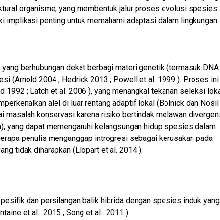
ruktural organisme, yang membentuk jalur proses evolusi spesies
iki implikasi penting untuk memahami adaptasi dalam lingkungan
 yang berhubungan dekat berbagi materi genetik (termasuk DNA
si (Arnold 2004 ; Hedrick 2013 ; Powell et al. 1999 ). Proses ini
 1992 ; Latch et al. 2006 ), yang menangkal tekanan seleksi loka
kenalkan alel di luar rentang adaptif lokal (Bolnick dan Nosil
agai masalah konservasi karena risiko bertindak melawan divergen
m), yang dapat memengaruhi kelangsungan hidup spesies dalam
 beberapa penulis menganggap introgresi sebagai kerusakan pada
ng tidak diharapkan (Llopart et al. 2014 ).
spesifik dan persilangan balik hibrida dengan spesies induk yang
ntaine et al.
2015
; Song et al.
2011
)