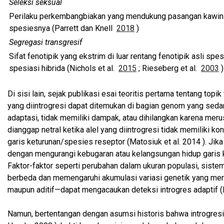
Seleksi seksual
Perilaku perkembangbiakan yang mendukung pasangan kawin de
spesiesnya (Parrett dan Knell
2018
)
Segregasi transgresif
Sifat fenotipik yang ekstrim di luar rentang fenotipik asli sp
spesiasi hibrida (Nichols et al.
2015
; Rieseberg et al.
2003
)
Di sisi lain, sejak publikasi esai teoritis pertama tentang topi
yang diintrogresi dapat ditemukan di bagian genom yang sedan
adaptasi, tidak memiliki dampak, atau dihilangkan karena merus
dianggap netral ketika alel yang diintrogresi tidak memiliki 
garis keturunan/spesies reseptor (Matosiuk et al. 2014 ). Jika 
dengan mengurangi kebugaran atau kelangsungan hidup garis k
Faktor-faktor seperti perubahan dalam ukuran populasi, sistem
berbeda dan memengaruhi akumulasi variasi genetik yang mer
maupun aditif—dapat mengacaukan deteksi introgres adaptif (Ki
Namun, bertentangan dengan asumsi historis bahwa introgresi