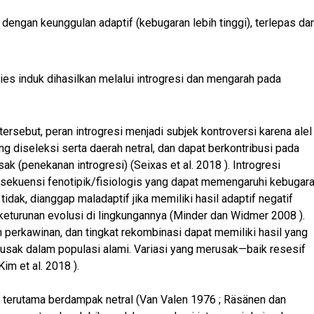
ngan keunggulan adaptif (kebugaran lebih tinggi), terlepas dar
esies induk dihasilkan melalui introgresi dan mengarah pada
k tersebut, peran introgresi menjadi subjek kontroversi karena alel
g diseleksi serta daerah netral, dan dapat berkontribusi pada
ak (penekanan introgresi) (Seixas et al. 2018 ). Introgresi
konsekuensi fenotipik/fisiologis yang dapat memengaruhi kebugar
tidak, dianggap maladaptif jika memiliki hasil adaptif negatif
eturunan evolusi di lingkungannya (Minder dan Widmer 2008 ).
 perkawinan, dan tingkat rekombinasi dapat memiliki hasil yang
usak dalam populasi alami. Variasi yang merusak—baik resesif
m et al. 2018 ).
 terutama berdampak netral (Van Valen 1976 ; Räsänen dan