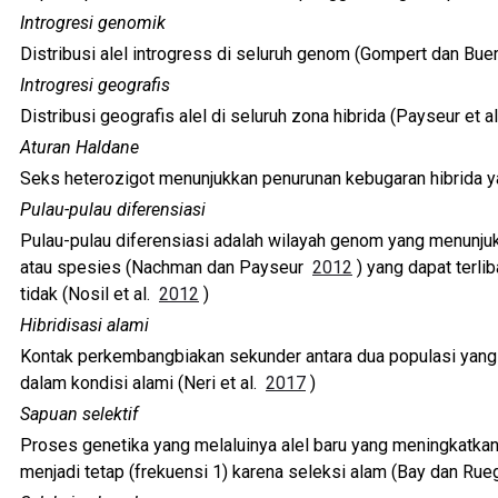
Introgresi genomik
Distribusi alel introgress di seluruh genom (Gompert dan Bu
Introgresi geografis
Distribusi geografis alel di seluruh zona hibrida (Payseur et a
Aturan Haldane
Seks heterozigot menunjukkan penurunan kebugaran hibrida 
Pulau-pulau diferensiasi
Pulau-pulau diferensiasi adalah wilayah genom yang menunjukka
atau spesies (Nachman dan Payseur
2012
) yang dapat terli
tidak (Nosil et al.
2012
)
Hibridisasi alami
Kontak perkembangbiakan sekunder antara dua populasi yang b
dalam kondisi alami (Neri et al.
2017
)
Sapuan selektif
Proses genetika yang melaluinya alel baru yang meningkatkan
menjadi tetap (frekuensi 1) karena seleksi alam (Bay dan Ru