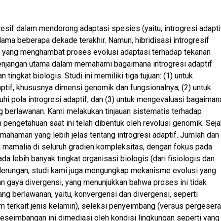
esif dalam mendorong adaptasi spesies (yaitu, introgresi adapti
ma beberapa dekade terakhir. Namun, hibridisasi introgresif
 yang menghambat proses evolusi adaptasi terhadap tekanan
enjangan utama dalam memahami bagaimana introgresi adaptif
ingkat biologis. Studi ini memiliki tiga tujuan: (1) untuk
ptif, khususnya dimensi genomik dan fungsionalnya; (2) untuk
hi pola introgresi adaptif; dan (3) untuk mengevaluasi bagaiman
g berlawanan. Kami melakukan tinjauan sistematis terhadap
en pengetahuan saat ini telah dibentuk oleh revolusi genomik. Sej
ahaman yang lebih jelas tentang introgresi adaptif. Jumlah dan
ga mamalia di seluruh gradien kompleksitas, dengan fokus pada
a lebih banyak tingkat organisasi biologis (dari fisiologis dan
derungan, studi kami juga mengungkap mekanisme evolusi yang
gan gaya divergensi, yang menunjukkan bahwa proses ini tidak
ang berlawanan, yaitu, konvergensi dan divergensi, seperti
m terkait jenis kelamin), seleksi penyeimbang (versus pergeser
 Keseimbangan ini dimediasi oleh kondisi lingkungan seperti yang