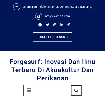
Skip
Lorem ipsum dolor sit amet, consectetuer adipiscing.
to
content
info@example.com
REQUEST FOR A QUOTE
Forgesurf: Inovasi Dan Ilmu
Terbaru Di Akuakultur Dan
Perikanan
Primary
Menu