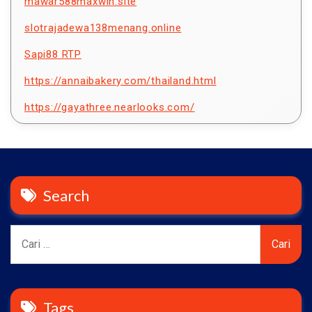
mawar588maxwin.site
slotrajadewa138menang.online
Sapi88 RTP
https://annaibakery.com/thailand.html
https://gayathree.nearlooks.com/
Search
Cari
untuk:
Tags