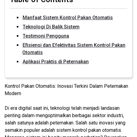
Manfaat Sistem Kontrol Pakan Otomatis
Teknologi Di Balik Sistem
Testimoni Pengguna
Efisiensi dan Efektivitas Sistem Kontrol Pakan
Otomatis
Aplikasi Praktis di Peternakan
Kontrol Pakan Otomatis: Inovasi Terkini Dalam Peternakan
Modern
Di era digital saat ini, teknologi telah menjadi landasan
penting dalam mengoptimalkan berbagai sektor industri,
salah satunya adalah peternakan. Salah satu inovasi yang
semakin populer adalah sistem kontrol pakan otomatis.