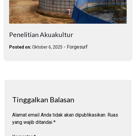
Penelitian Akuakultur
-
Forgesurf
Posted on:
Oktober 6, 2025
Tinggalkan Balasan
Alamat email Anda tidak akan dipublikasikan.
Ruas
yang wajib ditandai
*