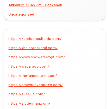
Akuakultur Dan Ilmu Perikanan
Uncategorized
https://zenitconsultants.com/
https://xbeinothailand.com/
https://www.showersexgif.com/
https://viagarago.com/
https://thefaheempro.com/
https://smworldventures.com/
https://silasvia.com/
https://sipderman.com/