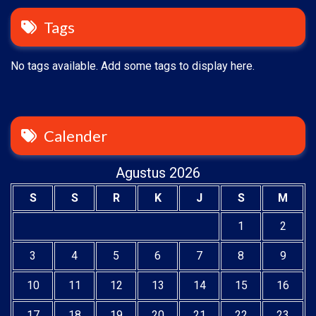
Tags
No tags available. Add some tags to display here.
Calender
Agustus 2026
S
S
R
K
J
S
M
1
2
3
4
5
6
7
8
9
10
11
12
13
14
15
16
17
18
19
20
21
22
23