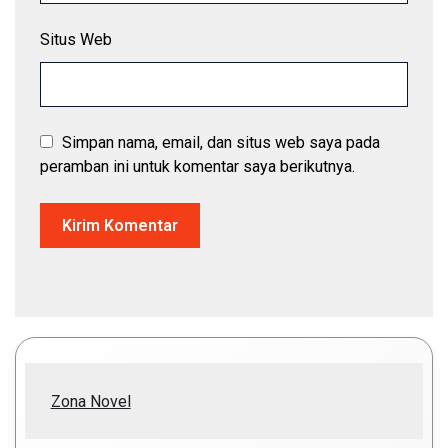
Situs Web
Simpan nama, email, dan situs web saya pada
peramban ini untuk komentar saya berikutnya.
Zona Novel