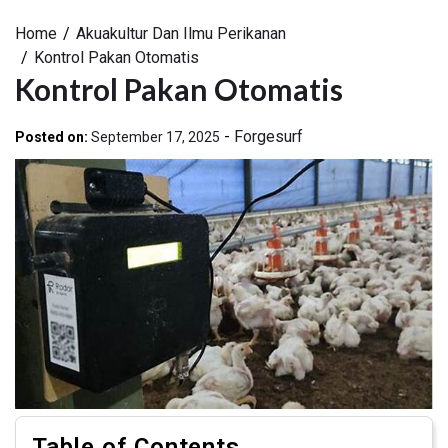
Home
Akuakultur Dan Ilmu Perikanan
Kontrol Pakan Otomatis
Kontrol Pakan Otomatis
-
Forgesurf
Posted on:
September 17, 2025
Table of Contents