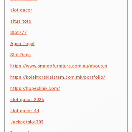
slot gacor
situs toto
Slot777
Agen Togel
Slot Dana
https://www.omneofurniture.com.au/aboutus
https://kolektorskisistem.com.mk/portfolio/
https://hopeclinik.com/
slot gacor 2026
slot gacor 4d
Jackpotslot303