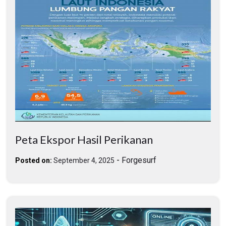
Peta Ekspor Hasil Perikanan
-
Forgesurf
Posted on:
September 4, 2025