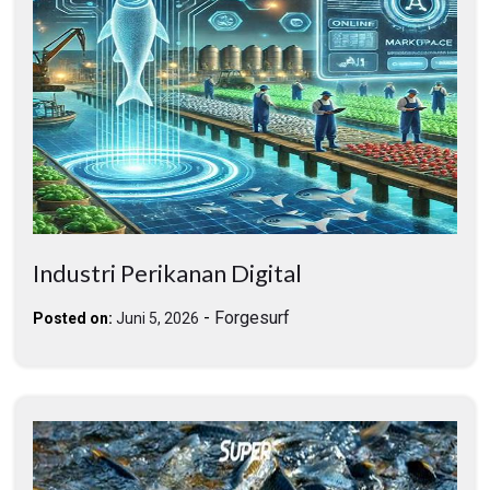
Industri Perikanan Digital
-
Forgesurf
Posted on:
Juni 5, 2026