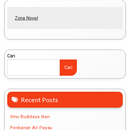
Zona Novel
Cari
Cari
Recent Posts
Ilmu Budidaya Ikan
Perikanan Air Payau