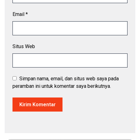
Email
*
Situs Web
Simpan nama, email, dan situs web saya pada
peramban ini untuk komentar saya berikutnya.