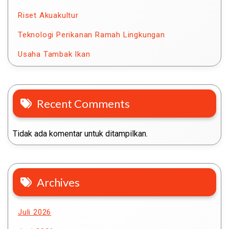
Riset Akuakultur
Teknologi Perikanan Ramah Lingkungan
Usaha Tambak Ikan
Recent Comments
Tidak ada komentar untuk ditampilkan.
Archives
Juli 2026