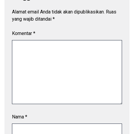
Alamat email Anda tidak akan dipublikasikan.
Ruas
yang wajib ditandai
*
Komentar
*
Nama
*