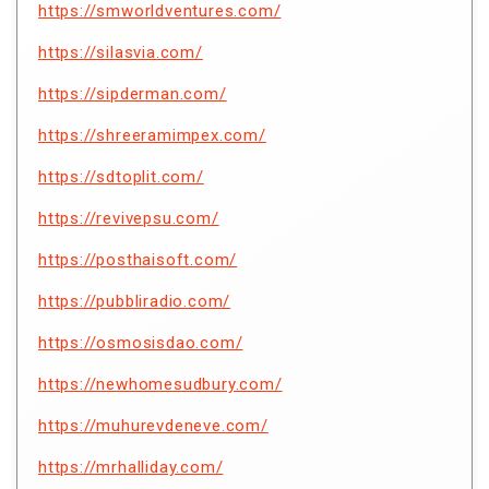
https://smworldventures.com/
https://silasvia.com/
https://sipderman.com/
https://shreeramimpex.com/
https://sdtoplit.com/
https://revivepsu.com/
https://posthaisoft.com/
https://pubbliradio.com/
https://osmosisdao.com/
https://newhomesudbury.com/
https://muhurevdeneve.com/
https://mrhalliday.com/