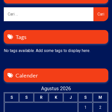
Cari
untuk:
Tags
No tags available. Add some tags to display here.
Calender
Agustus 2026
S
S
R
K
J
S
M
1
2