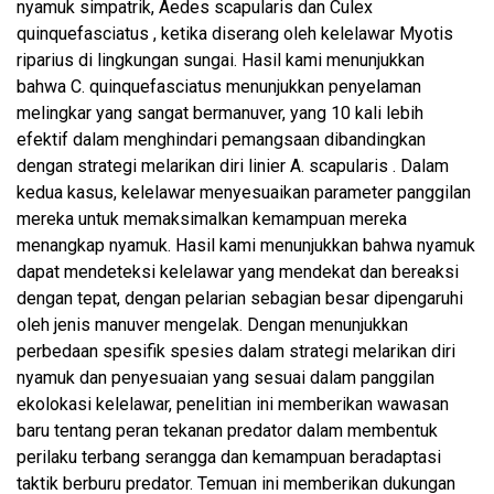
nyamuk simpatrik, Aedes scapularis dan Culex
quinquefasciatus , ketika diserang oleh kelelawar Myotis
riparius di lingkungan sungai. Hasil kami menunjukkan
bahwa C. quinquefasciatus menunjukkan penyelaman
melingkar yang sangat bermanuver, yang 10 kali lebih
efektif dalam menghindari pemangsaan dibandingkan
dengan strategi melarikan diri linier A. scapularis . Dalam
kedua kasus, kelelawar menyesuaikan parameter panggilan
mereka untuk memaksimalkan kemampuan mereka
menangkap nyamuk. Hasil kami menunjukkan bahwa nyamuk
dapat mendeteksi kelelawar yang mendekat dan bereaksi
dengan tepat, dengan pelarian sebagian besar dipengaruhi
oleh jenis manuver mengelak. Dengan menunjukkan
perbedaan spesifik spesies dalam strategi melarikan diri
nyamuk dan penyesuaian yang sesuai dalam panggilan
ekolokasi kelelawar, penelitian ini memberikan wawasan
baru tentang peran tekanan predator dalam membentuk
perilaku terbang serangga dan kemampuan beradaptasi
taktik berburu predator. Temuan ini memberikan dukungan