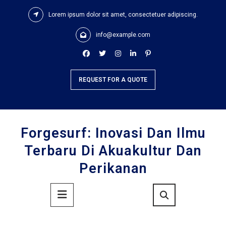
Skip
Lorem ipsum dolor sit amet, consectetuer adipiscing.
to
content
info@example.com
REQUEST FOR A QUOTE
Forgesurf: Inovasi Dan Ilmu
Terbaru Di Akuakultur Dan
Perikanan
Primary
Menu