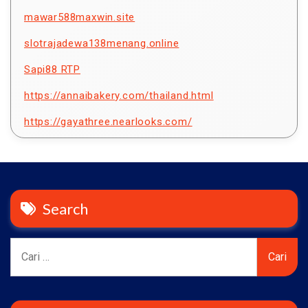
mawar588maxwin.site
slotrajadewa138menang.online
Sapi88 RTP
https://annaibakery.com/thailand.html
https://gayathree.nearlooks.com/
Search
Cari
untuk: