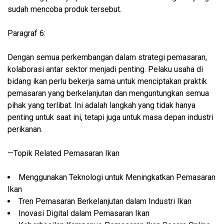
sudah mencoba produk tersebut.
Paragraf 6:
Dengan semua perkembangan dalam strategi pemasaran,
kolaborasi antar sektor menjadi penting. Pelaku usaha di
bidang ikan perlu bekerja sama untuk menciptakan praktik
pemasaran yang berkelanjutan dan menguntungkan semua
pihak yang terlibat. Ini adalah langkah yang tidak hanya
penting untuk saat ini, tetapi juga untuk masa depan industri
perikanan.
—Topik Related Pemasaran Ikan
Menggunakan Teknologi untuk Meningkatkan Pemasaran
Ikan
Tren Pemasaran Berkelanjutan dalam Industri Ikan
Inovasi Digital dalam Pemasaran Ikan