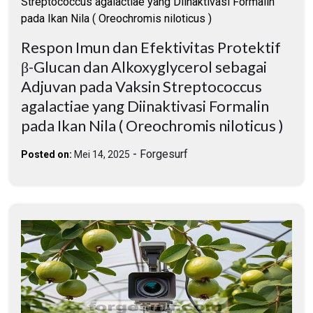
Respon Imun dan Efektivitas Protektif
β-Glucan dan Alkoxyglycerol sebagai
Adjuvan pada Vaksin Streptococcus
agalactiae yang Diinaktivasi Formalin
pada Ikan Nila ( Oreochromis niloticus )
-
Forgesurf
Posted on:
Mei 14, 2025