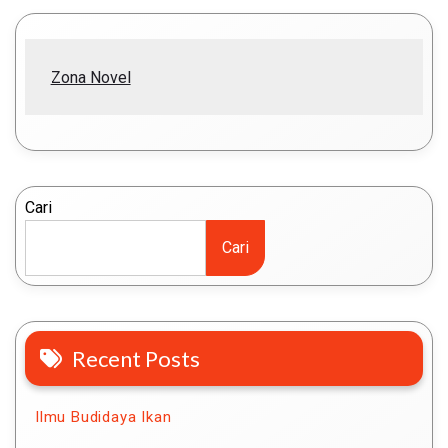
Zona Novel
Cari
Cari
Recent Posts
Ilmu Budidaya Ikan