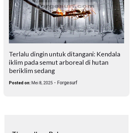
Terlalu dingin untuk ditangani: Kendala
iklim pada semut arboreal di hutan
beriklim sedang
-
Forgesurf
Posted on:
Mei 8, 2025