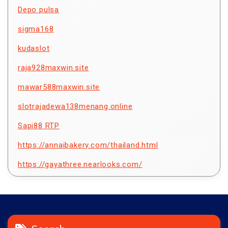
Depo pulsa
sigma168
kudaslot
raja928maxwin.site
mawar588maxwin.site
slotrajadewa138menang.online
Sapi88 RTP
https://annaibakery.com/thailand.html
https://gayathree.nearlooks.com/