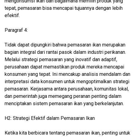
mengonsumsi ikan dan bagaimana memilih produk yang
tepat, pemasaran bisa mencapai tujuannya dengan lebih
efektif.
Paragraf 4:
Tidak dapat dipungkiri bahwa pemasaran ikan merupakan
bagian integral dari rantai pasok dalam industri perikanan.
Melalui strategi pemasaran yang inovatif dan adaptif,
perusahaan dapat memastikan produk mereka mencapai
konsumen yang tepat. Ini mencakup analisis mendalam dan
interpretasi data konsumen untuk mengoptimalkan strategi
pemasaran. Kerjasama antara perusahaan, komunitas lokal,
dan pemerintah juga memegang peranan penting dalam
menciptakan sistem pemasaran ikan yang berkelanjutan.
H2: Strategi Efektif dalam Pemasaran Ikan
Ketika kita berbicara tentang pemasaran ikan, penting untuk