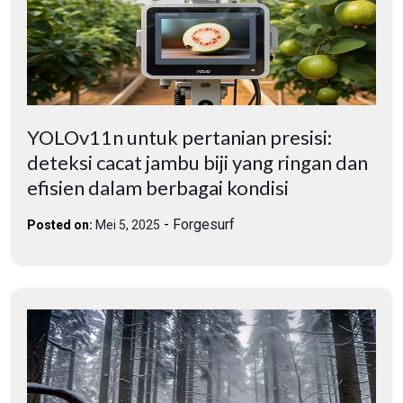
YOLOv11n untuk pertanian presisi:
deteksi cacat jambu biji yang ringan dan
efisien dalam berbagai kondisi
-
Forgesurf
Posted on:
Mei 5, 2025