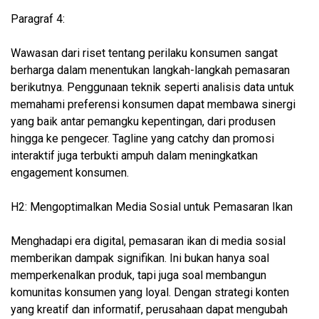
Paragraf 4:
Wawasan dari riset tentang perilaku konsumen sangat
berharga dalam menentukan langkah-langkah pemasaran
berikutnya. Penggunaan teknik seperti analisis data untuk
memahami preferensi konsumen dapat membawa sinergi
yang baik antar pemangku kepentingan, dari produsen
hingga ke pengecer. Tagline yang catchy dan promosi
interaktif juga terbukti ampuh dalam meningkatkan
engagement konsumen.
H2: Mengoptimalkan Media Sosial untuk Pemasaran Ikan
Menghadapi era digital, pemasaran ikan di media sosial
memberikan dampak signifikan. Ini bukan hanya soal
memperkenalkan produk, tapi juga soal membangun
komunitas konsumen yang loyal. Dengan strategi konten
yang kreatif dan informatif, perusahaan dapat mengubah