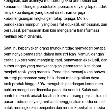
keinginan, dan akhirnya mendorong aksi pembelian dari
konsumen. Dengan pendekatan pemasaran yang tepat, tidak
hanya keuntungan yang dapat diraih, namun juga
keberlangsungan lingkungan tetap terjaga. Melalui
pendekatan mumpuni yang bersifat edukatif, emosional, dan
persuasif, pemasaran ikan kini mengalami transformasi
menjadi lebih dinamis.
Saat ini, kebanyakan orang mungkin tidak menyadari betapa
pentingnya pemasaran dalam industri ikan. Namun, dengan
cerita sukses yang menginspirasi, penawaran eksklusif, dan
humor ringan yang menyenangkan, pemasaran ikan dapat
menjadi topik yang menarik. Penelitian menunjukkan bahwa
strategi pemasaran yang baik dapat meningkatkan daya
tarik produk hingga 30%, mengubah pandangan konsumen,
bahkan mengubah dinamika pasar itu sendiri. Salah satu
contoh menarik adalah kisah sukses seorang penjual ikan di
pasar tradisional yang berhasil menggunakan media sosial
untuk meningkatkan penjualan dan menarik perhatian media