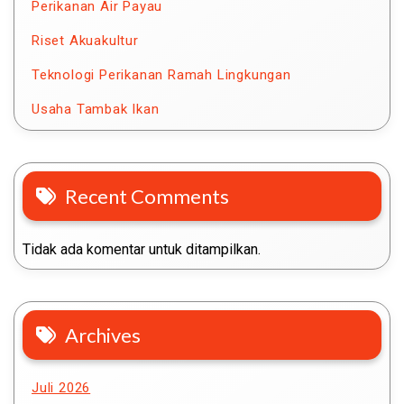
Perikanan Air Payau
Riset Akuakultur
Teknologi Perikanan Ramah Lingkungan
Usaha Tambak Ikan
Recent Comments
Tidak ada komentar untuk ditampilkan.
Archives
Juli 2026