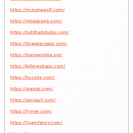
https://mizumagolf.com/
https://miladoweb.com/
https://lighthallstudio.com/
https://lilrawkersapp.com/
https://learnwichita.org/
https://killerwebapp.com/
https://hccsite.com/
https://giantal.com/
https://gerisurf.com/
https://fyvver.com/
https://foamfancy.com/