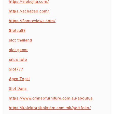
https://alokojha.com/
https://achabao.com/
https://3smreviews.com/
S
lotqu88
slot thailand
slot gacor
situs toto
Slot777
Agen Togel
Slot Dana
https://www.omneofurniture.com.au/aboutus
https://kolektorskisistem.com.mk/portfolio/