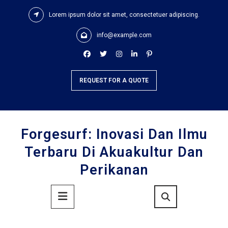
Skip
Lorem ipsum dolor sit amet, consectetuer adipiscing.
to
content
info@example.com
REQUEST FOR A QUOTE
Forgesurf: Inovasi Dan Ilmu
Terbaru Di Akuakultur Dan
Perikanan
Primary
Menu