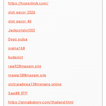
https://hopeclinik.com/
slot gacor 2026
slot gacor 4d
Jackpotslot303
Depo pulsa
sigma168
kudaslot
raja928maxwin.site
mawar588maxwin.site
slotrajadewa138menang.online
Sapi88 RTP
https://annaibakery.com/thailand.html