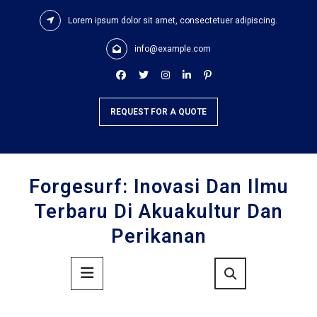
Skip
Lorem ipsum dolor sit amet, consectetuer adipiscing.
to
content
info@example.com
REQUEST FOR A QUOTE
Forgesurf: Inovasi Dan Ilmu
Terbaru Di Akuakultur Dan
Perikanan
Primary
Menu