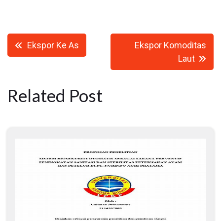
Navigasi
Ekspor Ke As
Ekspor Komoditas
pos
Laut
Related Post