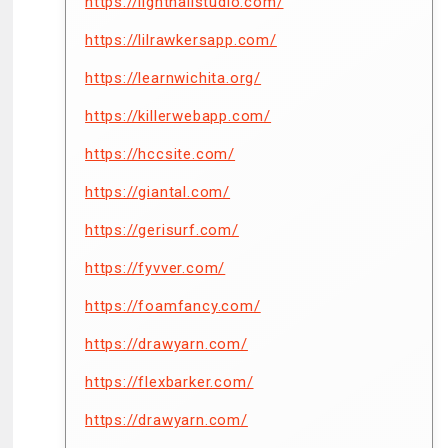
https://lighthallstudio.com/
https://lilrawkersapp.com/
https://learnwichita.org/
https://killerwebapp.com/
https://hccsite.com/
https://giantal.com/
https://gerisurf.com/
https://fyvver.com/
https://foamfancy.com/
https://drawyarn.com/
https://flexbarker.com/
https://drawyarn.com/