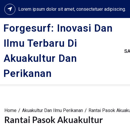
Skip
Lorem ipsum dolor sit amet, consectetuer adipiscing.
to
content
Forgesurf: Inovasi Dan
Ilmu Terbaru Di
S
Akuakultur Dan
Perikanan
Home
Akuakultur Dan Ilmu Perikanan
Rantai Pasok Akuaku
Rantai Pasok Akuakultur