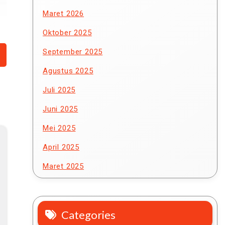
Maret 2026
Oktober 2025
September 2025
Agustus 2025
Juli 2025
Juni 2025
Mei 2025
April 2025
Maret 2025
Categories