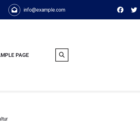
info@example.com
AMPLE PAGE
ltur