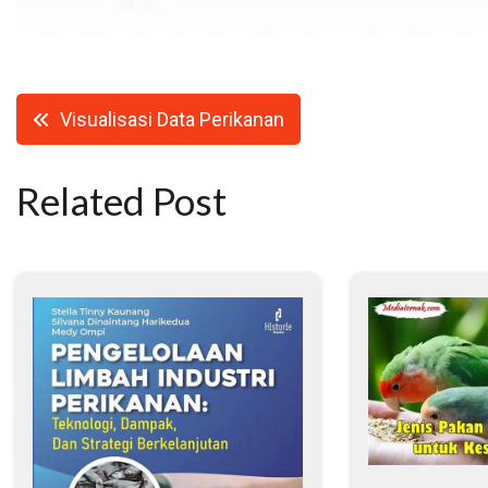
Navigasi
Visualisasi Data Perikanan
pos
Related Post