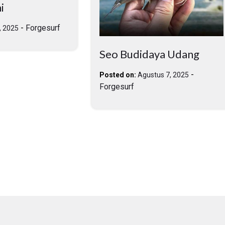
i
-
Forgesurf
5, 2025
Seo Budidaya Udang
-
Posted on:
Agustus 7, 2025
Forgesurf