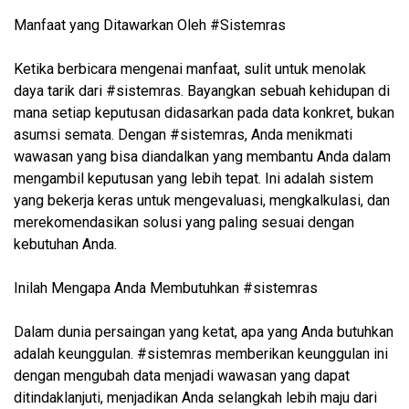
Manfaat yang Ditawarkan Oleh #Sistemras
Ketika berbicara mengenai manfaat, sulit untuk menolak
daya tarik dari #sistemras. Bayangkan sebuah kehidupan di
mana setiap keputusan didasarkan pada data konkret, bukan
asumsi semata. Dengan #sistemras, Anda menikmati
wawasan yang bisa diandalkan yang membantu Anda dalam
mengambil keputusan yang lebih tepat. Ini adalah sistem
yang bekerja keras untuk mengevaluasi, mengkalkulasi, dan
merekomendasikan solusi yang paling sesuai dengan
kebutuhan Anda.
Inilah Mengapa Anda Membutuhkan #sistemras
Dalam dunia persaingan yang ketat, apa yang Anda butuhkan
adalah keunggulan. #sistemras memberikan keunggulan ini
dengan mengubah data menjadi wawasan yang dapat
ditindaklanjuti, menjadikan Anda selangkah lebih maju dari