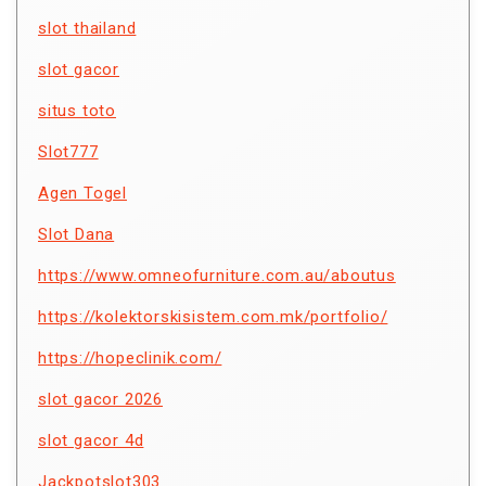
slot thailand
slot gacor
situs toto
Slot777
Agen Togel
Slot Dana
https://www.omneofurniture.com.au/aboutus
https://kolektorskisistem.com.mk/portfolio/
https://hopeclinik.com/
slot gacor 2026
slot gacor 4d
Jackpotslot303