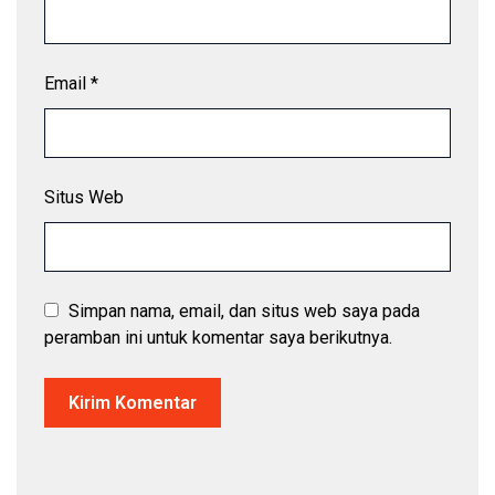
Email
*
Situs Web
Simpan nama, email, dan situs web saya pada
peramban ini untuk komentar saya berikutnya.