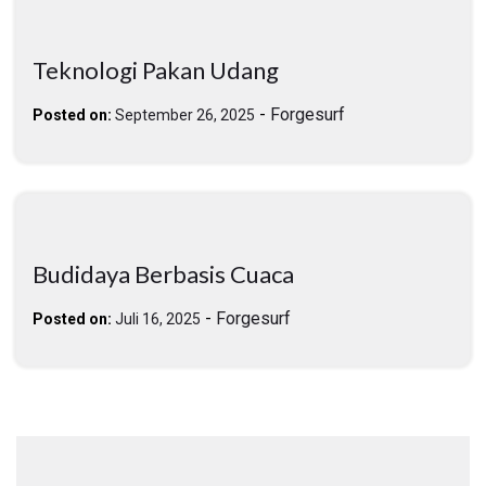
Teknologi Pakan Udang
-
Forgesurf
Posted on:
September 26, 2025
Budidaya Berbasis Cuaca
-
Forgesurf
Posted on:
Juli 16, 2025