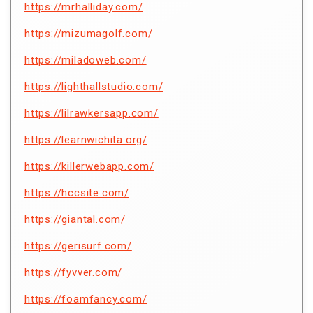
https://mrhalliday.com/
https://mizumagolf.com/
https://miladoweb.com/
https://lighthallstudio.com/
https://lilrawkersapp.com/
https://learnwichita.org/
https://killerwebapp.com/
https://hccsite.com/
https://giantal.com/
https://gerisurf.com/
https://fyvver.com/
https://foamfancy.com/