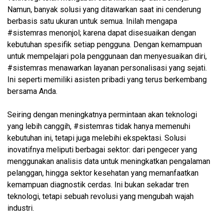
Namun, banyak solusi yang ditawarkan saat ini cenderung
berbasis satu ukuran untuk semua. Inilah mengapa
#sistemras menonjol; karena dapat disesuaikan dengan
kebutuhan spesifik setiap pengguna. Dengan kemampuan
untuk mempelajari pola penggunaan dan menyesuaikan diri,
#sistemras menawarkan layanan personalisasi yang sejati.
Ini seperti memiliki asisten pribadi yang terus berkembang
bersama Anda.
Seiring dengan meningkatnya permintaan akan teknologi
yang lebih canggih, #sistemras tidak hanya memenuhi
kebutuhan ini, tetapi juga melebihi ekspektasi. Solusi
inovatifnya meliputi berbagai sektor: dari pengecer yang
menggunakan analisis data untuk meningkatkan pengalaman
pelanggan, hingga sektor kesehatan yang memanfaatkan
kemampuan diagnostik cerdas. Ini bukan sekadar tren
teknologi, tetapi sebuah revolusi yang mengubah wajah
industri.