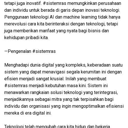
tetapi juga inovatif. #sistemras memungkinkan perusahaan
dan individu untuk berada di garis depan inovasi teknologi.
Penggunaan teknologi AI dan machine learning tidak hanya
merevolusi cara kita berinteraksi dengan teknologi, tetapi
juga memberikan manfaat yang nyata bagi bisnis dan
kehidupan pribadi kita.
—Pengenalan #sistemras
Menghadapi dunia digital yang kompleks, keberadaan suatu
sistem yang dapat menavigasi segala kerumitan ini dengan
efisien menjadi sangat krusial. Inilah yang membuat
#sistemras menjadi kebutuhan masa kini. Sistem ini
menawarkan rangkaian solusi teknologi yang terintegrasi,
menjadikannya sebagai mitra yang tak terpisahkan bagi
individu dan organisasi yang ingin mengoptimalkan efisiensi
mereka di era digital ini.
Teknologi telah mengubah cara kita hidup dan bekerja.