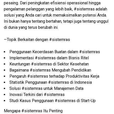
pesaing. Dari peningkatan efisiensi operasional hingga
pengalaman pelanggan yang lebih baik, #sistemras adalah
solusi yang Anda cari untuk memaksimalkan potensi Anda.
Ini bukan hanya tentang bertahan, tetapi juga tentang unggul
di dunia yang terus berubah ini.
—Topik Berkaitan dengan #sistemras
Penggunaan Kecerdasan Buatan dalam #sistemras
Implementasi #sistemras dalam Bisnis Ritel
Keuntungan #sistemras di Sektor Kesehatan
Bagaimana #sistemras Mengubah Pendidikan
Pengaruh #sistemras terhadap Produktivitas Kerja
Statistik Penggunaan #sistemras di Indonesia
Solusi #sistemras untuk Manajemen Data
Inovasi Terkini dari #sistemras
Studi Kasus Penggunaan #sistemras di Start-Up
Mengapa #sistemras Itu Penting