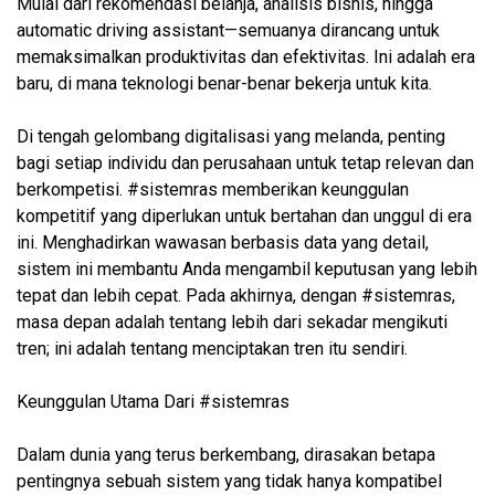
Mulai dari rekomendasi belanja, analisis bisnis, hingga
automatic driving assistant—semuanya dirancang untuk
memaksimalkan produktivitas dan efektivitas. Ini adalah era
baru, di mana teknologi benar-benar bekerja untuk kita.
Di tengah gelombang digitalisasi yang melanda, penting
bagi setiap individu dan perusahaan untuk tetap relevan dan
berkompetisi. #sistemras memberikan keunggulan
kompetitif yang diperlukan untuk bertahan dan unggul di era
ini. Menghadirkan wawasan berbasis data yang detail,
sistem ini membantu Anda mengambil keputusan yang lebih
tepat dan lebih cepat. Pada akhirnya, dengan #sistemras,
masa depan adalah tentang lebih dari sekadar mengikuti
tren; ini adalah tentang menciptakan tren itu sendiri.
Keunggulan Utama Dari #sistemras
Dalam dunia yang terus berkembang, dirasakan betapa
pentingnya sebuah sistem yang tidak hanya kompatibel