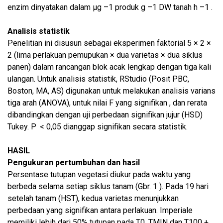
enzim dinyatakan dalam μg –1 produk g –1 DW tanah h –1 .
Analisis statistik
Penelitian ini disusun sebagai eksperimen faktorial 5 × 2 ×
2 (lima perlakuan pemupukan × dua varietas × dua siklus
panen) dalam rancangan blok acak lengkap dengan tiga kali
ulangan. Untuk analisis statistik, RStudio (Posit PBC,
Boston, MA, AS) digunakan untuk melakukan analisis varians
tiga arah (ANOVA), untuk nilai F yang signifikan , dan rerata
dibandingkan dengan uji perbedaan signifikan jujur ​​(HSD)
Tukey. P < 0,05 dianggap signifikan secara statistik.
HASIL
Pengukuran pertumbuhan dan hasil
Persentase tutupan vegetasi diukur pada waktu yang
berbeda selama setiap siklus tanam (Gbr. 1 ). Pada 19 hari
setelah tanam (HST), kedua varietas menunjukkan
perbedaan yang signifikan antara perlakuan. Imperiale
memiliki lebih dari 50% tutupan pada T0, TMIN dan T100 +