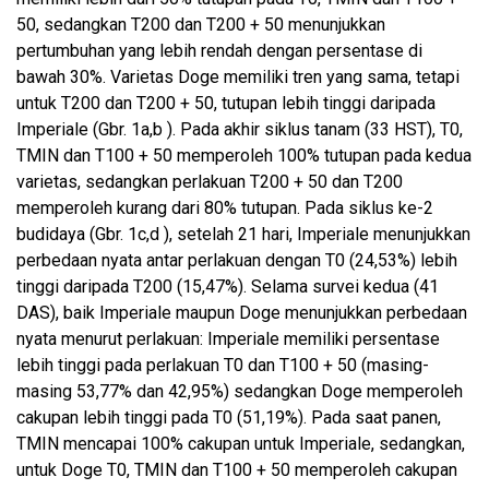
50, sedangkan T200 dan T200 + 50 menunjukkan
pertumbuhan yang lebih rendah dengan persentase di
bawah 30%. Varietas Doge memiliki tren yang sama, tetapi
untuk T200 dan T200 + 50, tutupan lebih tinggi daripada
Imperiale (Gbr. 1a,b ). Pada akhir siklus tanam (33 HST), T0,
TMIN dan T100 + 50 memperoleh 100% tutupan pada kedua
varietas, sedangkan perlakuan T200 + 50 dan T200
memperoleh kurang dari 80% tutupan. Pada siklus ke-2
budidaya (Gbr. 1c,d ), setelah 21 hari, Imperiale menunjukkan
perbedaan nyata antar perlakuan dengan T0 (24,53%) lebih
tinggi daripada T200 (15,47%). Selama survei kedua (41
DAS), baik Imperiale maupun Doge menunjukkan perbedaan
nyata menurut perlakuan: Imperiale memiliki persentase
lebih tinggi pada perlakuan T0 dan T100 + 50 (masing-
masing 53,77% dan 42,95%) sedangkan Doge memperoleh
cakupan lebih tinggi pada T0 (51,19%). Pada saat panen,
TMIN mencapai 100% cakupan untuk Imperiale, sedangkan,
untuk Doge T0, TMIN dan T100 + 50 memperoleh cakupan