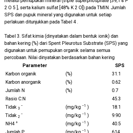
melalui pemupukan mineral (triple superphosphate [39,1% P
2 O 5 ], serta kalium sulfat [48% K 2 O]) pada TMIN. Jumlah
SPS dan pupuk mineral yang digunakan untuk setiap
perlakuan ditunjukkan pada Tabel 4 .
Tabel 3.
Sifat kimia (dinyatakan dalam bentuk ionik) dan
bahan kering (%) dari Spent Pleurotus Substrate (SPS) yang
digunakan untuk pemupukan organik selama semua
percobaan. Nilai dinyatakan berdasarkan bahan kering
Parameter
SPS
Karbon organik
(%)
31.1
Karbon anorganik
(%)
0.62
Jumlah N
(%)
0.7
Rasio C:N
45.3
−
−1
Tidak
(mg/kg
)
18.1
3
−
−1
Tidak
(mg/kg
)
9.90
2
+
−1
NH4
(mg/kg
)
40.5
−1
Jumlah P
(mg/kg
)
614