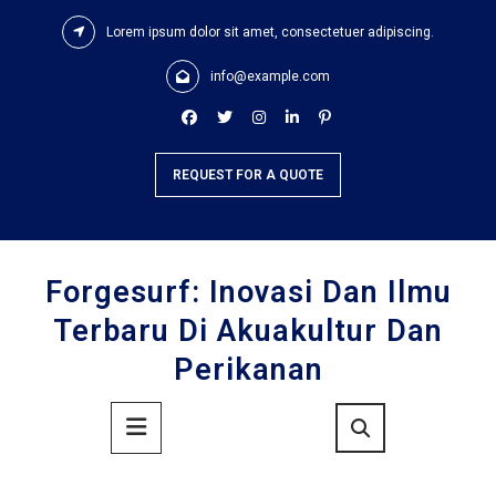
Skip
Lorem ipsum dolor sit amet, consectetuer adipiscing.
to
content
info@example.com
REQUEST FOR A QUOTE
Forgesurf: Inovasi Dan Ilmu
Terbaru Di Akuakultur Dan
Perikanan
Primary
Menu