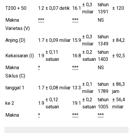
± 0,3
tahun
T200 + 50
1.2
± 0,07 detik
16.1
± 120
miliar
1391
Makna
***
***
NS
Varietas (V)
± 0,3
tahun
Anjing (D)
1.7
± 0,09 miliar
15.9
± 84,2
miliar
1349
± 0,11
± 0,2
tahun
Kekaisaran (I)
1.9
16.8
± 92,5
satuan
satuan
1403
Makna
*
***
NS
Siklus (C)
± 0,1
tahun
± 86,3
tanggal 1
1.7
± 0,08 miliar
13.3
miliar
1789
jam
± 0,12
± 0,2
tahun
± 56,4
ke 2
1.9
19.1
satuan
satuan
1005
miliar
Makna
*
***
***