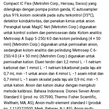
Compact IC Flex (Metrohm Corp., Herisau, Swiss) yang
dilengkapi dengan pompa piston ganda, IC autosampler
plus 919, kolom isokratik pada suhu terkontrol (35°C),
detektor konduktivitas, dan penekan kimia untuk anion.
Perangkat lunak MagIC Net (Metrohm Corp.) digunakan
untuk kontrol sistem dan pemrosesan data. Kolom analitis
Metrosep A Supp 5-250/4.0 dan kolom pelindung (4 × 50
mm) (Metrohm Corp.) digunakan untuk pemisahan anion,
sedangkan kolom analitis dan pelindung Metrosep C 6-
250/4.0 (4 × 50 mm) (Metrohm Corp.) digunakan untuk
pemisahan kation. Eluen terdiri dari 3,2 mmol L −1 natrium
karbonat dan 1 mmol L −1 natrium bikarbonat pada laju alir
0,7 mL min −1 untuk anion dan 4 mmol L −1 asam nitrat dan
0,7 mmol L −1 asam oksalat pada laju alir 0,9 mL min −1
untuk kation. Anion dan kation diukur dengan mengikuti
metode kalibrasi. Bahasa Indonesia: Dionex Seven Anion
Standard II (prod. no. 057590; Thermo Fisher Scientific,
Waltham, MA, AS), Anion multi-element standard I (produk
no. 1.11437.0500; Merk, Rahway, NJ, AS), Anion multi-