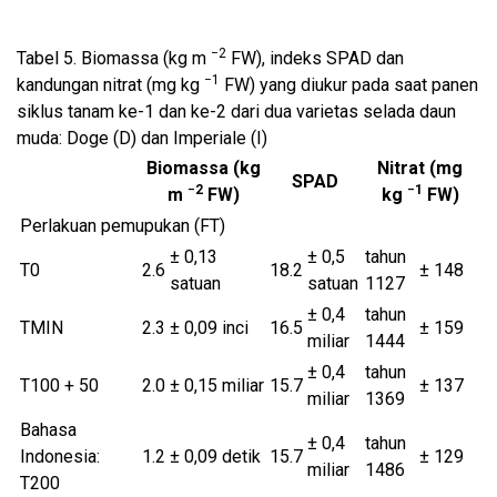
−2
Tabel 5.
Biomassa (kg m
FW), indeks SPAD dan
−1
kandungan nitrat (mg kg
FW) yang diukur pada saat panen
siklus tanam ke-1 dan ke-2 dari dua varietas selada daun
muda: Doge (D) dan Imperiale (I)
Biomassa (kg
Nitrat (mg
SPAD
−2
−1
m
FW)
kg
FW)
Perlakuan pemupukan (FT)
± 0,13
± 0,5
tahun
T0
2.6
18.2
± 148
satuan
satuan
1127
± 0,4
tahun
TMIN
2.3
± 0,09 inci
16.5
± 159
miliar
1444
± 0,4
tahun
T100 + 50
2.0
± 0,15 miliar
15.7
± 137
miliar
1369
Bahasa
± 0,4
tahun
Indonesia:
1.2
± 0,09 detik
15.7
± 129
miliar
1486
T200