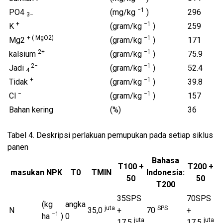
−1
PO4
(mg/kg
)
296
3−
+
−1
K
(gram/kg
)
259
+ ( MgO2)
−1
Mg2
(gram/kg
)
171
2+
−1
kalsium
(gram/kg
)
75.9
2−
−1
Jadi
(gram/kg
)
52.4
4
+
−1
Tidak
(gram/kg
)
39.8
−
−1
Cl
(gram/kg
)
157
Bahan kering
(%)
36
Tabel 4.
Deskripsi perlakuan pemupukan pada setiap siklus
panen
Bahasa
T100 +
T200 +
masukan NPK
T0
TMIN
Indonesia:
50
50
T200
35SPS
70SPS
(kg
angka
juta
SPS
N
35,0
+
70
+
−1
ha
)
0
juta
juta
17,5
17,5