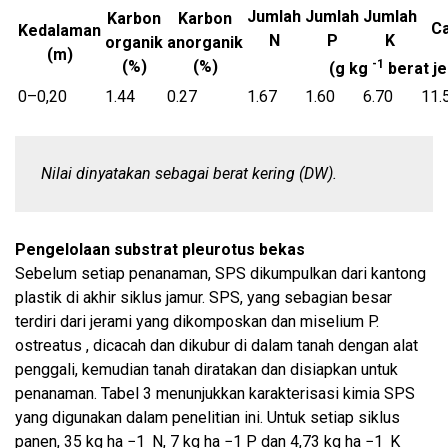
Jumlah
Jumlah
Jumlah
Karbon
Karbon
C
Kedalaman
N
P
K
organik
anorganik
(m)
(%)
(%)
-1
(g kg
berat je
0–0,20
1.44
0.27
1.67
1.60
6.70
11.
Nilai dinyatakan sebagai berat kering (DW).
Pengelolaan substrat pleurotus bekas
Sebelum setiap penanaman, SPS dikumpulkan dari kantong
plastik di akhir siklus jamur. SPS, yang sebagian besar
terdiri dari jerami yang dikomposkan dan miselium P.
ostreatus , dicacah dan dikubur di dalam tanah dengan alat
penggali, kemudian tanah diratakan dan disiapkan untuk
penanaman. Tabel 3 menunjukkan karakterisasi kimia SPS
yang digunakan dalam penelitian ini. Untuk setiap siklus
panen, 35 kg ha −1 N, 7 kg ha −1 P dan 4,73 kg ha −1 K