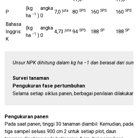
(kg
angka
juta
SPS
SPS
SPS
P
7,0
80
160
160
−1
ha
)
0
Bahasa
(kg
angka
juta
SPS
SP
SP
Inggris:
4,73
94
188
188
−1
ha
)
0
K
Unsur NPK dihitung dalam kg ha −1 dan berasal dari sumber
Survei tanaman
Pengukuran fase pertumbuhan
Selama setiap siklus panen, berbagai penilaian dilakukan
Pengukuran panen
Pada saat panen, tinggi 30 tanaman diambil. Kemudian, pada
tiga sampel seluas 900 cm 2 untuk setiap plot, daun