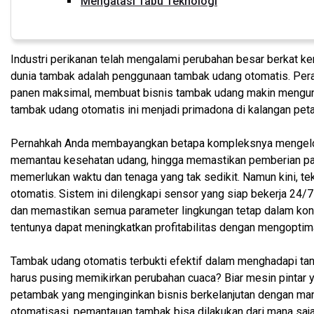
Mengatasi Tabu Teknologi
Industri perikanan telah mengalami perubahan besar berkat ke
dunia tambak adalah penggunaan tambak udang otomatis. Perang
panen maksimal, membuat bisnis tambak udang makin menguntu
tambak udang otomatis ini menjadi primadona di kalangan pe
Pernahkah Anda membayangkan betapa kompleksnya mengelola
memantau kesehatan udang, hingga memastikan pemberian paka
memerlukan waktu dan tenaga yang tak sedikit. Namun kini, t
otomatis. Sistem ini dilengkapi sensor yang siap bekerja 24/
dan memastikan semua parameter lingkungan tetap dalam kondis
tentunya dapat meningkatkan profitabilitas dengan mengopti
Tambak udang otomatis terbukti efektif dalam menghadapi tant
harus pusing memikirkan perubahan cuaca? Biar mesin pintar y
petambak yang menginginkan bisnis berkelanjutan dengan manaj
otomatisasi, pemantauan tambak bisa dilakukan dari mana saj