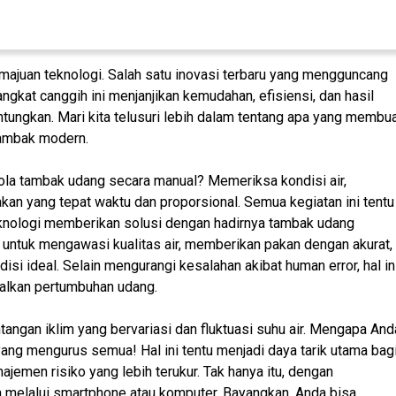
majuan teknologi. Salah satu inovasi terbaru yang mengguncang
kat canggih ini menjanjikan kemudahan, efisiensi, dan hasil
ngkan. Mari kita telusuri lebih dalam tentang apa yang membu
tambak modern.
 tambak udang secara manual? Memeriksa kondisi air,
n yang tepat waktu dan proporsional. Semua kegiatan ini tentu
eknologi memberikan solusi dengan hadirnya tambak udang
7 untuk mengawasi kualitas air, memberikan pakan dengan akurat,
i ideal. Selain mengurangi kesalahan akibat human error, hal in
malkan pertumbuhan udang.
angan iklim yang bervariasi dan fluktuasi suhu air. Mengapa And
ang mengurus semua! Hal ini tentu menjadi daya tarik utama bag
emen risiko yang lebih terukur. Tak hanya itu, dengan
a melalui smartphone atau komputer. Bayangkan, Anda bisa