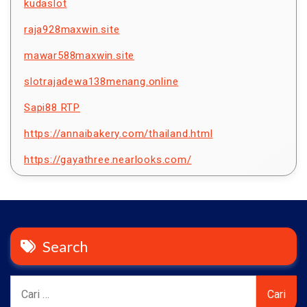
kudaslot
raja928maxwin.site
mawar588maxwin.site
slotrajadewa138menang.online
Sapi88 RTP
https://annaibakery.com/thailand.html
https://gayathree.nearlooks.com/
Search
Cari
untuk: