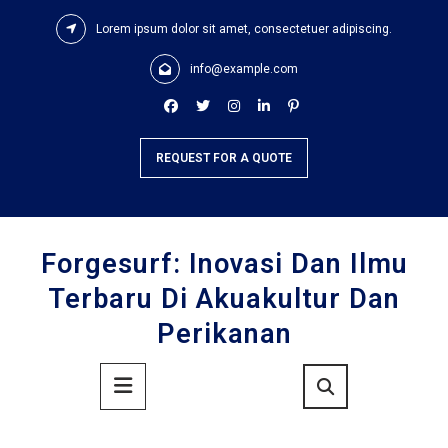
Skip
Lorem ipsum dolor sit amet, consectetuer adipiscing.
to
content
info@example.com
REQUEST FOR A QUOTE
Forgesurf: Inovasi Dan Ilmu
Terbaru Di Akuakultur Dan
Perikanan
Primary
Menu