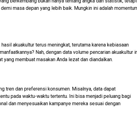
yang berkembang bukan hanya tentang angka dan statistik, tetapi
 demi masa depan yang lebih baik. Mungkin ini adalah momentu
 hasil akuakultur terus meningkat, terutama karena kebiasaan
anfaatkannya? Nah, dengan data volume pencarian akuakultur in
pat yang membuat masakan Anda lezat dan diandalkan.
g tren dan preferensi konsumen. Misalnya, data dapat
ntu pada waktu-waktu tertentu. Ini bisa menjadi peluang bagi
asional dan menyesuaikan kampanye mereka sesuai dengan