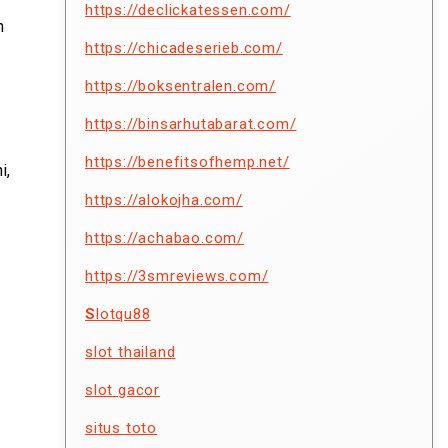
https://declickatessen.com/
m
https://chicadeserieb.com/
https://boksentralen.com/
https://binsarhutabarat.com/
https://benefitsofhemp.net/
i,
https://alokojha.com/
https://achabao.com/
https://3smreviews.com/
S
lotqu88
slot thailand
slot gacor
situs toto