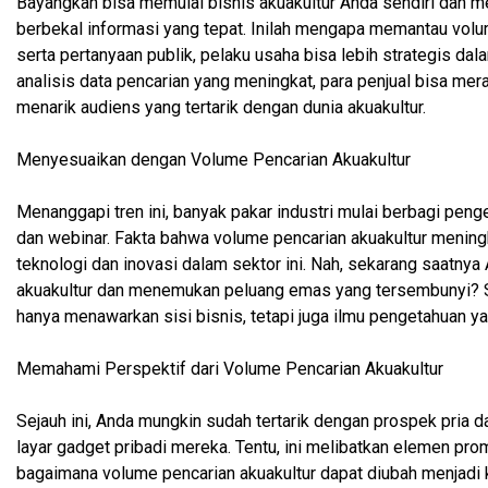
Bayangkan bisa memulai bisnis akuakultur Anda sendiri dan m
berbekal informasi yang tepat. Inilah mengapa memantau vol
serta pertanyaan publik, pelaku usaha bisa lebih strategis d
analisis data pencarian yang meningkat, para penjual bisa mer
menarik audiens yang tertarik dengan dunia akuakultur.
Menyesuaikan dengan Volume Pencarian Akuakultur
Menanggapi tren ini, banyak pakar industri mulai berbagi penget
dan webinar. Fakta bahwa volume pencarian akuakultur meningk
teknologi dan inovasi dalam sektor ini. Nah, sekarang saatny
akuakultur dan menemukan peluang emas yang tersembunyi? Sim
hanya menawarkan sisi bisnis, tetapi juga ilmu pengetahuan y
Memahami Perspektif dari Volume Pencarian Akuakultur
Sejauh ini, Anda mungkin sudah tertarik dengan prospek pria d
layar gadget pribadi mereka. Tentu, ini melibatkan elemen p
bagaimana volume pencarian akuakultur dapat diubah menjadi 