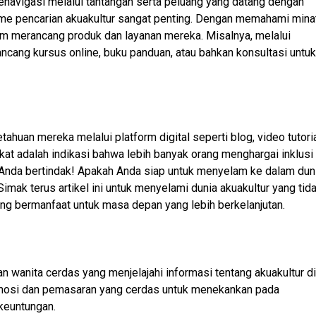
enavigasi melalui tantangan serta peluang yang datang dengan
ume pencarian akuakultur sangat penting. Dengan memahami mina
alam merancang produk dan layanan mereka. Misalnya, melalui
ancang kursus online, buku panduan, atau bahkan konsultasi untuk
ahuan mereka melalui platform digital seperti blog, video tutoria
at adalah indikasi bahwa lebih banyak orang menghargai inklusi
a Anda bertindak! Apakah Anda siap untuk menyelam ke dalam dun
ak terus artikel ini untuk menyelami dunia akuakultur yang tid
ang bermanfaat untuk masa depan yang lebih berkelanjutan.
an wanita cerdas yang menjelajahi informasi tentang akuakultur di
romosi dan pemasaran yang cerdas untuk menekankan pada
keuntungan.