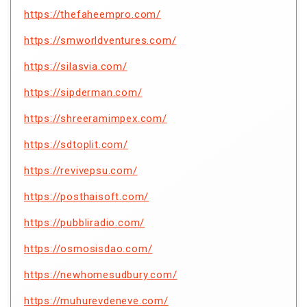
https://thefaheempro.com/
https://smworldventures.com/
https://silasvia.com/
https://sipderman.com/
https://shreeramimpex.com/
https://sdtoplit.com/
https://revivepsu.com/
https://posthaisoft.com/
https://pubbliradio.com/
https://osmosisdao.com/
https://newhomesudbury.com/
https://muhurevdeneve.com/