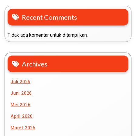
Recent Comments
Tidak ada komentar untuk ditampilkan.
Archives
Juli 2026
Juni 2026
Mei 2026
April 2026
Maret 2026