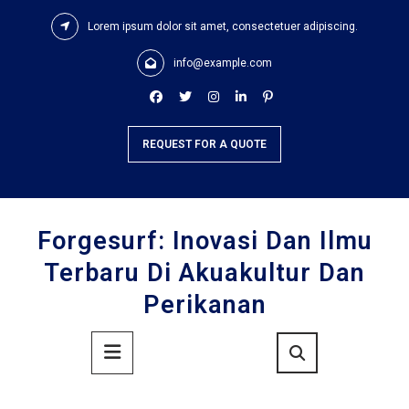
Skip
Lorem ipsum dolor sit amet, consectetuer adipiscing.
to
content
info@example.com
REQUEST FOR A QUOTE
Forgesurf: Inovasi Dan Ilmu
Terbaru Di Akuakultur Dan
Perikanan
Primary
Menu