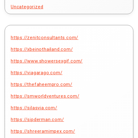
Uncategorized
https://zenitconsultants.com/
https://xbeinothailand.com/
https://www.showersexgif.com/
https://viagarago.com/
https://thefaheempro.com/
https://smworldventures.com/
https://silasvia.com/
https://sipderman.com/
https://shreeramimpex.com/