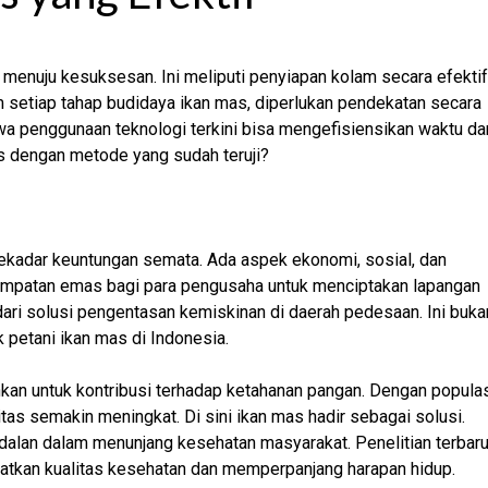
menuju kesuksesan. Ini meliputi penyiapan kolam secara efektif
 setiap tahap budidaya ikan mas, diperlukan pendekatan secara
hwa penggunaan teknologi terkini bisa mengefisiensikan waktu da
as dengan metode yang sudah teruji?
sekadar keuntungan semata. Ada aspek ekonomi, sosial, dan
 kesempatan emas bagi para pengusaha untuk menciptakan lapangan
n dari solusi pengentasan kemiskinan di daerah pedesaan. Ini buka
 petani ikan mas di Indonesia.
hkan untuk kontribusi terhadap ketahanan pangan. Dengan popula
tas semakin meningkat. Di sini ikan mas hadir sebagai solusi.
andalan dalam menunjang kesehatan masyarakat. Penelitian terbar
atkan kualitas kesehatan dan memperpanjang harapan hidup.