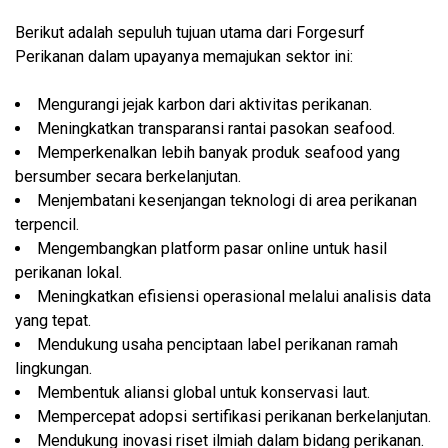
Berikut adalah sepuluh tujuan utama dari Forgesurf
Perikanan dalam upayanya memajukan sektor ini:
Mengurangi jejak karbon dari aktivitas perikanan.
Meningkatkan transparansi rantai pasokan seafood.
Memperkenalkan lebih banyak produk seafood yang
bersumber secara berkelanjutan.
Menjembatani kesenjangan teknologi di area perikanan
terpencil.
Mengembangkan platform pasar online untuk hasil
perikanan lokal.
Meningkatkan efisiensi operasional melalui analisis data
yang tepat.
Mendukung usaha penciptaan label perikanan ramah
lingkungan.
Membentuk aliansi global untuk konservasi laut.
Mempercepat adopsi sertifikasi perikanan berkelanjutan.
Mendukung inovasi riset ilmiah dalam bidang perikanan.