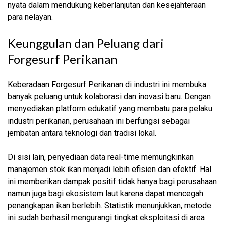
nyata dalam mendukung keberlanjutan dan kesejahteraan
para nelayan.
Keunggulan dan Peluang dari
Forgesurf Perikanan
Keberadaan Forgesurf Perikanan di industri ini membuka
banyak peluang untuk kolaborasi dan inovasi baru. Dengan
menyediakan platform edukatif yang membatu para pelaku
industri perikanan, perusahaan ini berfungsi sebagai
jembatan antara teknologi dan tradisi lokal.
Di sisi lain, penyediaan data real-time memungkinkan
manajemen stok ikan menjadi lebih efisien dan efektif. Hal
ini memberikan dampak positif tidak hanya bagi perusahaan
namun juga bagi ekosistem laut karena dapat mencegah
penangkapan ikan berlebih. Statistik menunjukkan, metode
ini sudah berhasil mengurangi tingkat eksploitasi di area