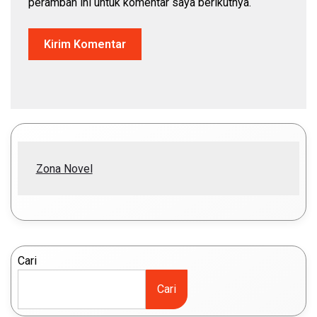
peramban ini untuk komentar saya berikutnya.
Zona Novel
Cari
Cari