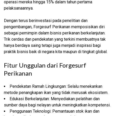
operasi mereka hingga 15% dalam tahun pertama
pelaksanaannya.
Dengan terus berinvestasi pada penelitian dan
pengembangan, Forgesurf Perikanan memposisikan diri
sebagai pemimpin dalam bisnis perikanan berkelanjutan.
Trik cerdas dan pendekatan yang terkini membuatnya tak
hanya berdaya saing tetapi juga menjadi inspirasi bagi
praktik bisnis baik di negara kita maupun di tingkat global.
Fitur Unggulan dari Forgesurf
Perikanan
Pendekatan Ramah Lingkungan: Selalu menekankan
metode penangkapan ikan yang tidak merusak ekosistem.
Edukasi Berkelanjutan: Menyediakan pelatihan dan
sumber daya bagi nelayan untuk meningkatkan kompetensi.
Penggunaan Teknologi: Pemantauan stok ikan dan