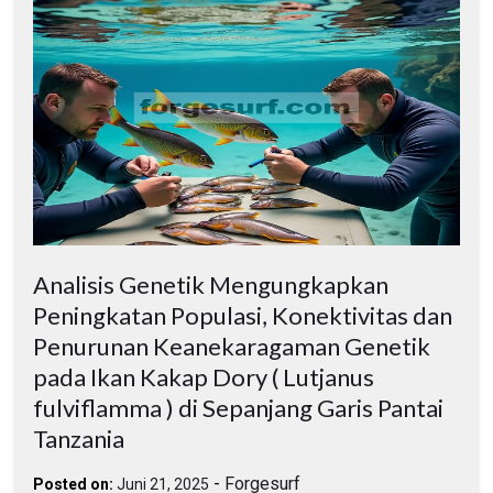
Analisis Genetik Mengungkapkan
Peningkatan Populasi, Konektivitas dan
Penurunan Keanekaragaman Genetik
pada Ikan Kakap Dory ( Lutjanus
fulviflamma ) di Sepanjang Garis Pantai
Tanzania
-
Forgesurf
Posted on:
Juni 21, 2025