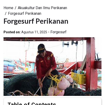
Home
Akuakultur Dan Ilmu Perikanan
Forgesurf Perikanan
Forgesurf Perikanan
-
Forgesurf
Posted on:
Agustus 11, 2025
Table of Contents