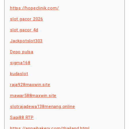
https://hopeclinik.com/
slot gacor 2026
slot gacor 4d
Jackpotslot303
Depo pulsa
sigma168
kudaslot
raja928maxwin.site
mawar588maxwin.site
slotrajadewa138menang.online
Sapi88 RTP
https://annaibakery.com/thailand.html