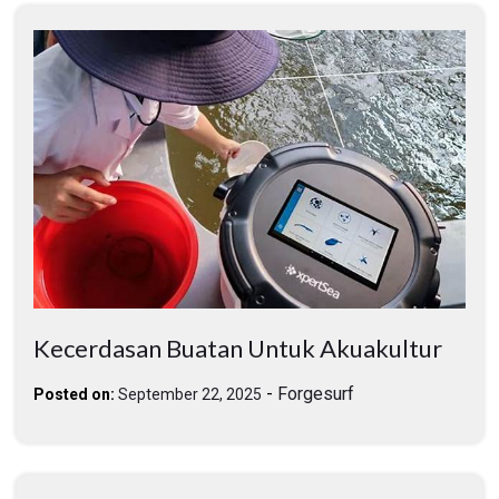
Kecerdasan Buatan Untuk Akuakultur
-
Forgesurf
Posted on:
September 22, 2025