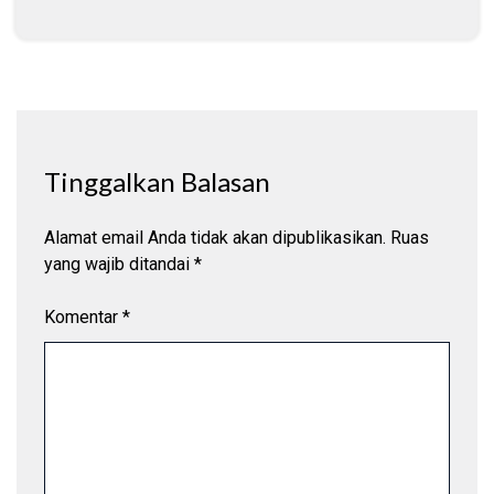
Tinggalkan Balasan
Alamat email Anda tidak akan dipublikasikan.
Ruas
yang wajib ditandai
*
Komentar
*