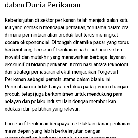
dalam Dunia Perikanan
Keberlanjutan di sektor perikanan telah menjadi salah satu
isu yang semakin mendapat perhatian, terutama dalam era
di mana permintaan akan produk laut terus meningkat
secara eksponensial. Di tengah dinamika pasar yang terus
berkembang, Forgesurf Perikanan hadir sebagai solusi
inovatif dan mutakhir yang menawarkan berbagai layanan
eksklusif di bidang perikanan. Kombinasi antara teknologi
dan strategi pemasaran efektif menjadikan Forgesurf
Perikanan sebagai pemain utama dalam bisnis ini.
Perusahaan ini tidak hanya berfokus pada pengembangan
produk, tetapi juga berkomitmen untuk mendukung para
nelayan dan pelaku industri lain dengan memberikan
edukasi dan pelatihan yang relevan.
Forgesurf Perikanan berupaya meletakkan dasar perikanan
masa depan yang lebih berkelanjutan dengan