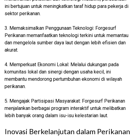
ini bertujuan untuk meningkatkan taraf hidup para pekerja di
sektor perikanan.
3. Memaksimalkan Penggunaan Teknologi: Forgesurf
Perikanan memanfaatkan teknologi terkini untuk memantau
dan mengelola sumber daya laut dengan lebih efisien dan
akurat.
4. Memperkuat Ekonomi Lokal: Melalui dukungan pada
komunitas lokal dan sinergi dengan usaha kecil, ini
membantu mendorong pertumbuhan ekonomi di wilayah
perikanan.
5. Mengajak Partisipasi Masyarakat: Forgesurf Perikanan
menjalankan berbagai program interaktif untuk melibatkan
lebih banyak orang dalam isu-isu kelestarian laut.
Inovasi Berkelanjutan dalam Perikanan