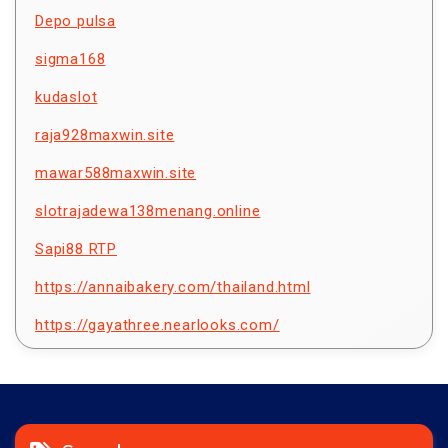
Depo pulsa
sigma168
kudaslot
raja928maxwin.site
mawar588maxwin.site
slotrajadewa138menang.online
Sapi88 RTP
https://annaibakery.com/thailand.html
https://gayathree.nearlooks.com/