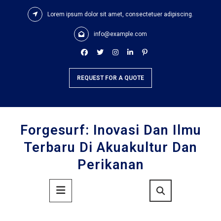
Skip
Lorem ipsum dolor sit amet, consectetuer adipiscing.
to
content
info@example.com
REQUEST FOR A QUOTE
Forgesurf: Inovasi Dan Ilmu
Terbaru Di Akuakultur Dan
Perikanan
Primary
Menu