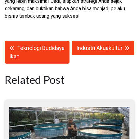
yang lebih maksimal. Jadi, siapkan strategi Anda sejak
sekarang, dan buktikan bahwa Anda bisa menjadi pelaku
bisnis tambak udang yang sukses!
Navigasi
Teknologi Budidaya
Industri Akuakultur
pos
Ikan
Related Post