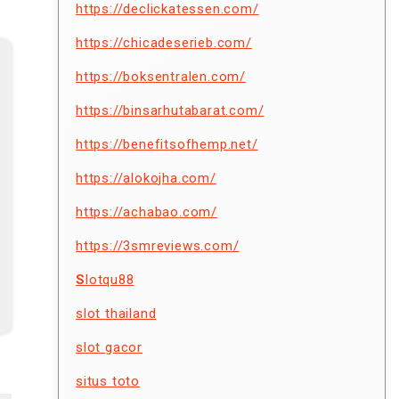
https://declickatessen.com/
https://chicadeserieb.com/
https://boksentralen.com/
https://binsarhutabarat.com/
https://benefitsofhemp.net/
https://alokojha.com/
https://achabao.com/
https://3smreviews.com/
S
lotqu88
slot thailand
slot gacor
situs toto