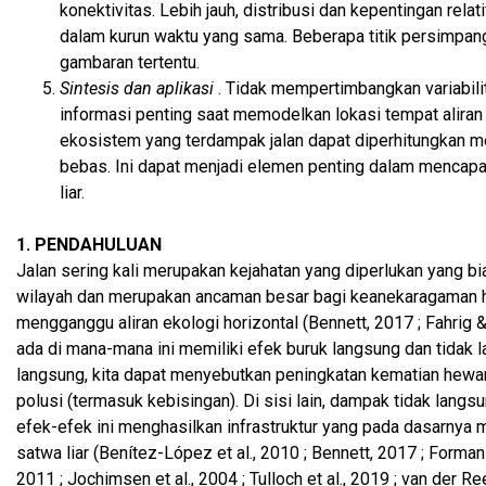
konektivitas. Lebih jauh, distribusi dan kepentingan relat
dalam kurun waktu yang sama. Beberapa titik persimpanga
gambaran tertentu.
Sintesis dan aplikasi
. Tidak mempertimbangkan variabil
informasi penting saat memodelkan lokasi tempat aliran
ekosistem yang terdampak jalan dapat diperhitungkan m
bebas. Ini dapat menjadi elemen penting dalam mencapa
liar.
1. PENDAHULUAN
Jalan sering kali merupakan kejahatan yang diperlukan yan
wilayah dan merupakan ancaman besar bagi keanekaragaman h
mengganggu aliran ekologi horizontal (Bennett, 2017 ; Fahrig &
ada di mana-mana ini memiliki efek buruk langsung dan tidak
langsung, kita dapat menyebutkan peningkatan kematian hewan 
polusi (termasuk kebisingan). Di sisi lain, dampak tidak langs
efek-efek ini menghasilkan infrastruktur yang pada dasarnya 
satwa liar (Benítez-López et al., 2010 ; Bennett, 2017 ; Forma
2011 ; Jochimsen et al., 2004 ; Tulloch et al., 2019 ; van der R