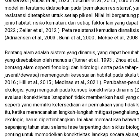
konservasi (Kučas et al., 2023 ; Lechner et al., 2015 ; Loro et a
model ini terutama didasarkan pada ‘permukaan resistansi’, yait
resistansi ditetapkan untuk setiap piksel. Nilai ini bergant
jenis habitat, risiko kematian, dan setiap faktor lain yang d
2022 ; Zeller et al., 2012 ). Peta resistansi kemudian dianali
(Adriaensen et al., 2003 ; Bunn et al., 2000 ; McRae et al., 2008 
Bentang alam adalah sistem yang dinamis, yang dapat berubah
yang disebabkan oleh manusia (Turner et al., 1993 ; Zhou et al.,
bentang alam seperti fenologi dan hidrologi, serta pada tahap
juvenil/dewasa) memengaruhi kesesuaian habitat pada skala tem
2016 ; Hill et al., 2015 ; Medinas et al., 2021 ). Perubahan-p
ekologis, yang mengarah pada konsep konektivitas dinamis (Zel
evaluasi konektivitas ‘snapshot’ tidak memberikan hasil yang 
seperti yang memiliki ketersediaan air permukaan yang tidak ko
itu, ketika merencanakan langkah-langkah mitigasi penghalang,
ekologis, harus dipertimbangkan. Ini akan memastikan bahwa
sepanjang tahun atau selama fase terpenting dari siklus biolog
penting untuk memodelkan konektivitas lanskap secara akurat