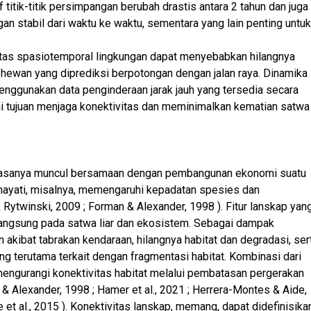
if titik-titik persimpangan berubah drastis antara 2 tahun dan juga
n stabil dari waktu ke waktu, sementara yang lain penting untuk
itas spasiotemporal lingkungan dapat menyebabkan hilangnya
 hewan yang diprediksi berpotongan dengan jalan raya. Dinamika
enggunakan data penginderaan jarak jauh yang tersedia secara
i tujuan menjaga konektivitas dan meminimalkan kematian satwa
g biasanya muncul bersamaan dengan pembangunan ekonomi suatu
ayati, misalnya, memengaruhi kepadatan spesies dan
 Rytwinski, 2009 ; Forman & Alexander, 1998 ). Fitur lanskap yan
 langsung pada satwa liar dan ekosistem. Sebagai dampak
akibat tabrakan kendaraan, hilangnya habitat dan degradasi, ser
ung terutama terkait dengan fragmentasi habitat. Kombinasi dari
mengurangi konektivitas habitat melalui pembatasan pergerakan
n & Alexander, 1998 ; Hamer et al., 2021 ; Herrera-Montes & Aide,
ee et al., 2015 ). Konektivitas lanskap, memang, dapat didefinisika