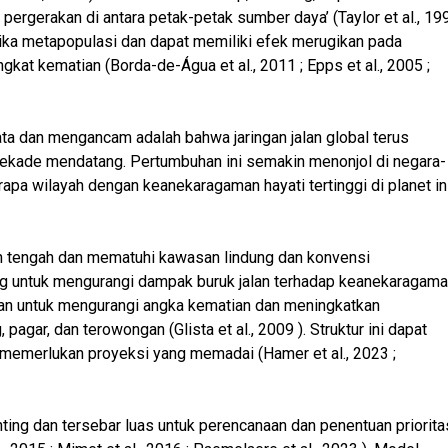
ergerakan di antara petak-petak sumber daya’ (Taylor et al., 19
mika metapopulasi dan dapat memiliki efek merugikan pada
kat kematian (Borda-de-Água et al., 2011 ; Epps et al., 2005 ;
ta dan mengancam adalah bahwa jaringan jalan global terus
dekade mendatang. Pertumbuhan ini semakin menonjol di negara-
 wilayah dengan keanekaragaman hayati tertinggi di planet in
an tengah dan mematuhi kawasan lindung dan konvensi
ting untuk mengurangi dampak buruk jalan terhadap keanekaragam
pkan untuk mengurangi angka kematian dan meningkatkan
, pagar, dan terowongan (Glista et al., 2009 ). Struktur ini dapat
i memerlukan proyeksi yang memadai (Hamer et al., 2023 ;
enting dan tersebar luas untuk perencanaan dan penentuan priorita