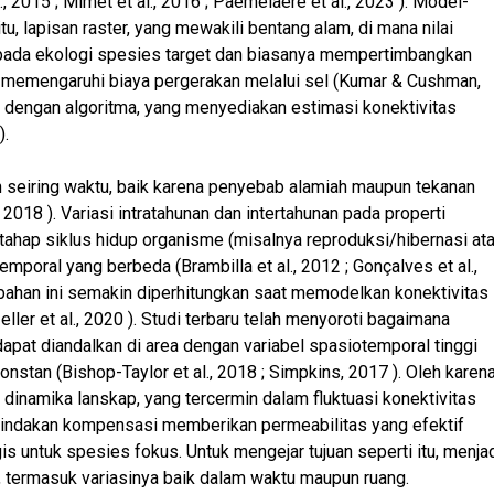
l., 2015 ; Mimet et al., 2016 ; Paemelaere et al., 2023 ). Model-
u, lapisan raster, yang mewakili bentang alam, di mana nilai
ung pada ekologi spesies target dan biasanya mempertimbangkan
apat memengaruhi biaya pergerakan melalui sel (Kumar & Cushman,
sis dengan algoritma, yang menyediakan estimasi konektivitas
).
 seiring waktu, baik karena penyebab alamiah maupun tekanan
 2018 ). Variasi intratahunan dan intertahunan pada properti
-tahap siklus hidup organisme (misalnya reproduksi/hibernasi at
poral yang berbeda (Brambilla et al., 2012 ; Gonçalves et al.,
erubahan ini semakin diperhitungkan saat memodelkan konektivitas
ler et al., 2020 ). Studi terbaru telah menyoroti bagaimana
dapat diandalkan di area dengan variabel spasiotemporal tinggi
nstan (Bishop-Taylor et al., 2018 ; Simpkins, 2017 ). Oleh karen
 dinamika lanskap, yang tercermin dalam fluktuasi konektivitas
 tindakan kompensasi memberikan permeabilitas yang efektif
is untuk spesies fokus. Untuk mengejar tujuan seperti itu, menja
, termasuk variasinya baik dalam waktu maupun ruang.