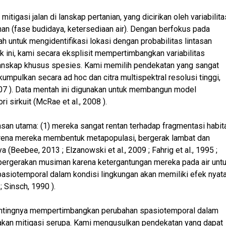
itigasi jalan di lanskap pertanian, yang dicirikan oleh variabilita
unan (fase budidaya, ketersediaan air). Dengan berfokus pada
lah untuk mengidentifikasi lokasi dengan probabilitas lintasan
uk ini, kami secara eksplisit mempertimbangkan variabilitas
 lanskap khusus spesies. Kami memilih pendekatan yang sangat
umpulkan secara ad hoc dan citra multispektral resolusi tinggi,
2007 ). Data mentah ini digunakan untuk membangun model
 sirkuit (McRae et al., 2008 ).
an utama: (1) mereka sangat rentan terhadap fragmentasi habit
 karena mereka membentuk metapopulasi, bergerak lambat dan
Beebee, 2013 ; Elzanowski et al., 2009 ; Fahrig et al., 1995 ;
a pergerakan musiman karena ketergantungan mereka pada air unt
spasiotemporal dalam kondisi lingkungan akan memiliki efek nyat
 Sinsch, 1990 ).
 pentingnya mempertimbangkan perubahan spasiotemporal dalam
dakan mitigasi serupa. Kami mengusulkan pendekatan yang dapat