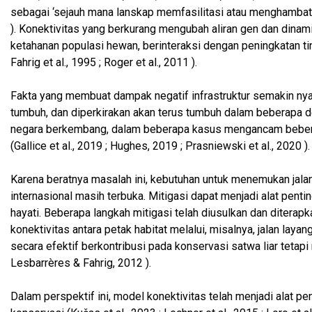
sebagai ‘sejauh mana lanskap memfasilitasi atau menghambat p
). Konektivitas yang berkurang mengubah aliran gen dan dina
ketahanan populasi hewan, berinteraksi dengan peningkatan ting
Fahrig et al., 1995 ; Roger et al., 2011 ).
Fakta yang membuat dampak negatif infrastruktur semakin nya
tumbuh, dan diperkirakan akan terus tumbuh dalam beberapa 
negara berkembang, dalam beberapa kasus mengancam beberapa
(Gallice et al., 2019 ; Hughes, 2019 ; Prasniewski et al., 2020 ).
Karena beratnya masalah ini, kebutuhan untuk menemukan jal
internasional masih terbuka. Mitigasi dapat menjadi alat pen
hayati. Beberapa langkah mitigasi telah diusulkan dan ditera
konektivitas antara petak habitat melalui, misalnya, jalan layang
secara efektif berkontribusi pada konservasi satwa liar tetap
Lesbarrères & Fahrig, 2012 ).
Dalam perspektif ini, model konektivitas telah menjadi alat p