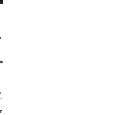
n
tu
ke
t
un