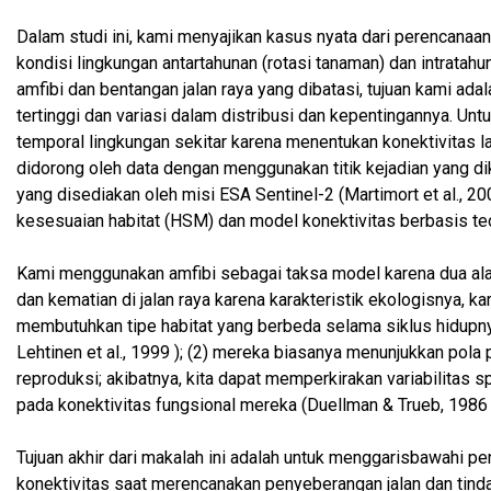
Dalam studi ini, kami menyajikan kasus nyata dari perencanaan m
kondisi lingkungan antartahunan (rotasi tanaman) dan intratah
amfibi dan bentangan jalan raya yang dibatasi, tujuan kami ada
tertinggi dan variasi dalam distribusi dan kepentingannya. Unt
temporal lingkungan sekitar karena menentukan konektivitas
didorong oleh data dengan menggunakan titik kejadian yang dik
yang disediakan oleh misi ESA Sentinel-2 (Martimort et al., 
kesesuaian habitat (HSM) dan model konektivitas berbasis teori
Kami menggunakan amfibi sebagai taksa model karena dua alas
dan kematian di jalan raya karena karakteristik ekologisnya,
membutuhkan tipe habitat yang berbeda selama siklus hidupnya (
Lehtinen et al., 1999 ); (2) mereka biasanya menunjukkan pol
reproduksi; akibatnya, kita dapat memperkirakan variabilitas 
pada konektivitas fungsional mereka (Duellman & Trueb, 1986 ;
Tujuan akhir dari makalah ini adalah untuk menggarisbawahi
konektivitas saat merencanakan penyeberangan jalan dan tin