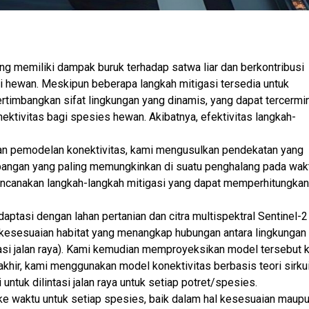
ng memiliki dampak buruk terhadap satwa liar dan berkontribusi
i hewan. Meskipun beberapa langkah mitigasi tersedia untuk
timbangkan sifat lingkungan yang dinamis, yang dapat tercermi
ektivitas bagi spesies hewan. Akibatnya, efektivitas langkah-
dan pemodelan konektivitas, kami mengusulkan pendekatan yang
impangan yang paling memungkinkan di suatu penghalang pada wak
encanakan langkah-langkah mitigasi yang dapat memperhitungkan
ptasi dengan lahan pertanian dan citra multispektral Sentinel-2
kesesuaian habitat yang menangkap hubungan antara lingkungan
ntasi jalan raya). Kami kemudian memproyeksikan model tersebut 
akhir, kami menggunakan model konektivitas berbasis teori sirkui
 untuk dilintasi jalan raya untuk setiap potret/spesies.
 waktu untuk setiap spesies, baik dalam hal kesesuaian maup