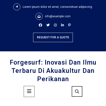
Skip
Lorem ipsum dolor sit amet, consectetuer adipiscing.
to
content
info@example.com
REQUEST FOR A QUOTE
Forgesurf: Inovasi Dan Ilmu
Terbaru Di Akuakultur Dan
Perikanan
Primary
Menu