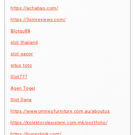
https://achabao.com/
https://3smreviews.com/
S
lotqu88
slot thailand
slot gacor
situs toto
Slot777
Agen Togel
Slot Dana
https://www.omneofurniture.com.au/aboutus
https://kolektorskisistem.com.mk/portfolio/
https://hopeclinik.com/