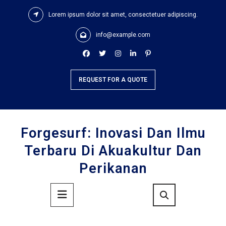
Skip
Lorem ipsum dolor sit amet, consectetuer adipiscing.
to
content
info@example.com
REQUEST FOR A QUOTE
Forgesurf: Inovasi Dan Ilmu
Terbaru Di Akuakultur Dan
Perikanan
Primary
Menu