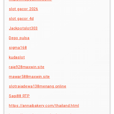
slot gacor 2026
slot gacor 4d
Jackpotslot303
Depo pulsa
sigma168
kudaslot
raja928maxwin.site
mawar588maxwin.site
slotrajadewa138menang.online
Sapi88 RTP
https://annaibakery.com/thailand.html