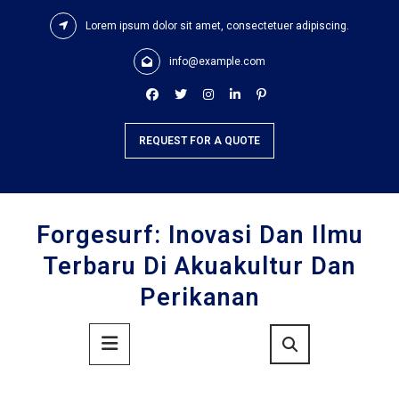
Skip
Lorem ipsum dolor sit amet, consectetuer adipiscing.
to
content
info@example.com
REQUEST FOR A QUOTE
Forgesurf: Inovasi Dan Ilmu
Terbaru Di Akuakultur Dan
Perikanan
Primary
Menu