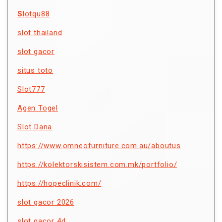
S
lotqu88
slot thailand
slot gacor
situs toto
Slot777
Agen Togel
Slot Dana
https://www.omneofurniture.com.au/aboutus
https://kolektorskisistem.com.mk/portfolio/
https://hopeclinik.com/
slot gacor 2026
slot gacor 4d