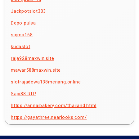
Jackpotslot303
Depo pulsa
sigma168
kudaslot
raja928maxwin.site
mawar588maxwin.site
slotrajadewa138menang.online
Sapi88 RTP
https://annaibakery.com/thailand.html
https://gayathree.nearlooks.com/