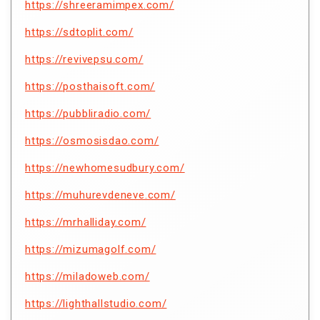
https://shreeramimpex.com/
https://sdtoplit.com/
https://revivepsu.com/
https://posthaisoft.com/
https://pubbliradio.com/
https://osmosisdao.com/
https://newhomesudbury.com/
https://muhurevdeneve.com/
https://mrhalliday.com/
https://mizumagolf.com/
https://miladoweb.com/
https://lighthallstudio.com/