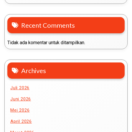
Recent Comments
Tidak ada komentar untuk ditampilkan.
Archives
Juli 2026
Juni 2026
Mei 2026
April 2026