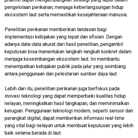
pengelolaan perikanan, menjaga keberlangsungan hidup
ekosistem laut serta memastikan kesejahteraan manusia.
Penelitian perikanan memberikan landasan bagi
implementasi kebijakan yang tepat dan efisien. Dengan
adanya data-data akurat dari hasil penelitian, pengambil
keputusan bisa menentukan langkah-langkah konkret dalam
menjaga keseimbangan ekosistem laut. Ini membantu
menempatkan kebijakan publik pada jalur yang seimbang
antara penggunaan dan pelestarian sumber daya laut.
Lebih dari itu, penelitian perikanan juga berfokus pada
inovasi teknologi yang dapat memperbaiki kualitas hidup
nelayan, meningkatkan hasil tangkapan, dan meminimalkan
kerugian. Penggunaan teknologi modern, seperti sensor dan
perangkat digital, dapat memberikan informasi real-time
yang vital bagi nelayan untuk membuat keputusan yang lebih
baik selama berada di laut.