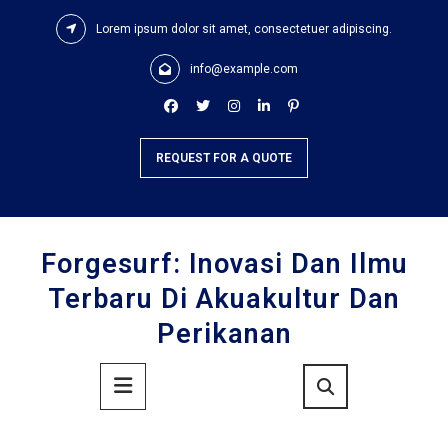
Skip
Lorem ipsum dolor sit amet, consectetuer adipiscing.
to
content
info@example.com
REQUEST FOR A QUOTE
Forgesurf: Inovasi Dan Ilmu
Terbaru Di Akuakultur Dan
Perikanan
Primary
Menu