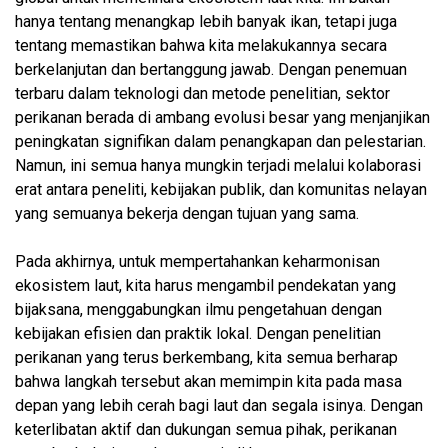
hanya tentang menangkap lebih banyak ikan, tetapi juga
tentang memastikan bahwa kita melakukannya secara
berkelanjutan dan bertanggung jawab. Dengan penemuan
terbaru dalam teknologi dan metode penelitian, sektor
perikanan berada di ambang evolusi besar yang menjanjikan
peningkatan signifikan dalam penangkapan dan pelestarian.
Namun, ini semua hanya mungkin terjadi melalui kolaborasi
erat antara peneliti, kebijakan publik, dan komunitas nelayan
yang semuanya bekerja dengan tujuan yang sama.
Pada akhirnya, untuk mempertahankan keharmonisan
ekosistem laut, kita harus mengambil pendekatan yang
bijaksana, menggabungkan ilmu pengetahuan dengan
kebijakan efisien dan praktik lokal. Dengan penelitian
perikanan yang terus berkembang, kita semua berharap
bahwa langkah tersebut akan memimpin kita pada masa
depan yang lebih cerah bagi laut dan segala isinya. Dengan
keterlibatan aktif dan dukungan semua pihak, perikanan