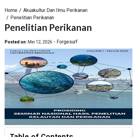
Home
Akuakultur Dan Ilmu Perikanan
Penelitian Perikanan
Penelitian Perikanan
-
Forgesurf
Posted on:
Mei 12, 2026
Table of Contents