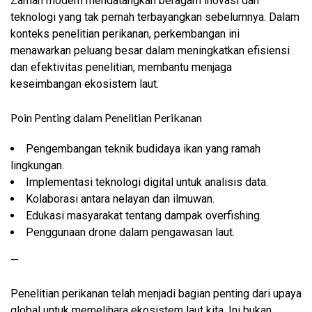
Zaman modern mendatangkan beragam inovasi dan
teknologi yang tak pernah terbayangkan sebelumnya. Dalam
konteks penelitian perikanan, perkembangan ini
menawarkan peluang besar dalam meningkatkan efisiensi
dan efektivitas penelitian, membantu menjaga
keseimbangan ekosistem laut.
Poin Penting dalam Penelitian Perikanan
Pengembangan teknik budidaya ikan yang ramah
lingkungan.
Implementasi teknologi digital untuk analisis data.
Kolaborasi antara nelayan dan ilmuwan.
Edukasi masyarakat tentang dampak overfishing.
Penggunaan drone dalam pengawasan laut.
—
Penelitian perikanan telah menjadi bagian penting dari upaya
global untuk memelihara ekosistem laut kita. Ini bukan