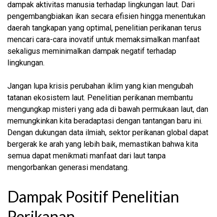
dampak aktivitas manusia terhadap lingkungan laut. Dari
pengembangbiakan ikan secara efisien hingga menentukan
daerah tangkapan yang optimal, penelitian perikanan terus
mencari cara-cara inovatif untuk memaksimalkan manfaat
sekaligus meminimalkan dampak negatif terhadap
lingkungan.
Jangan lupa krisis perubahan iklim yang kian mengubah
tatanan ekosistem laut. Penelitian perikanan membantu
mengungkap misteri yang ada di bawah permukaan laut, dan
memungkinkan kita beradaptasi dengan tantangan baru ini.
Dengan dukungan data ilmiah, sektor perikanan global dapat
bergerak ke arah yang lebih baik, memastikan bahwa kita
semua dapat menikmati manfaat dari laut tanpa
mengorbankan generasi mendatang.
Dampak Positif Penelitian
Perikanan