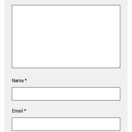
Nama
*
Email
*