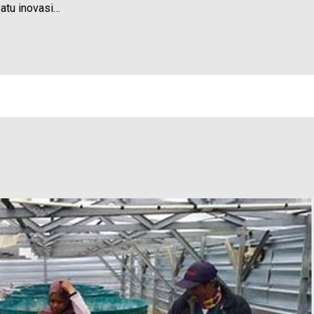
atu inovasi…