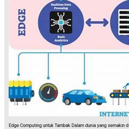
Edge Computing untuk Tambak Dalam dunia yang semakin dig