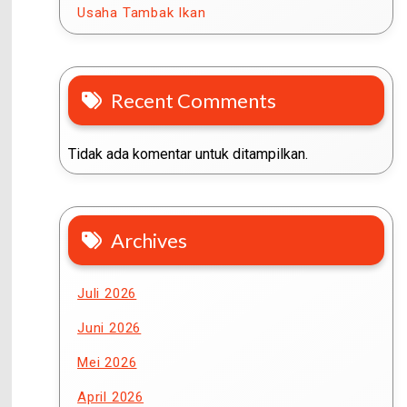
Usaha Tambak Ikan
Recent Comments
Tidak ada komentar untuk ditampilkan.
Archives
Juli 2026
Juni 2026
Mei 2026
April 2026