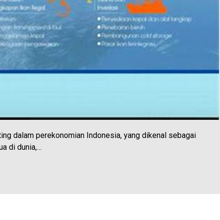
nting dalam perekonomian Indonesia, yang dikenal sebagai
ua di dunia,…