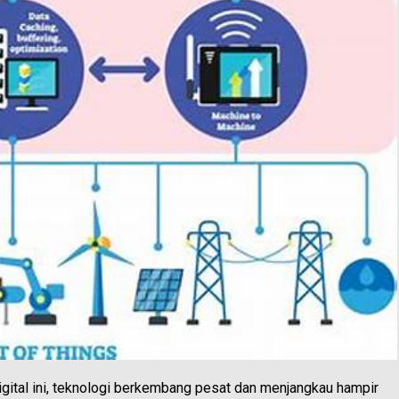
ital ini, teknologi berkembang pesat dan menjangkau hampir