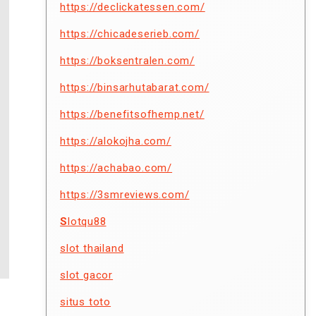
https://declickatessen.com/
https://chicadeserieb.com/
https://boksentralen.com/
https://binsarhutabarat.com/
https://benefitsofhemp.net/
https://alokojha.com/
https://achabao.com/
https://3smreviews.com/
S
lotqu88
slot thailand
slot gacor
situs toto