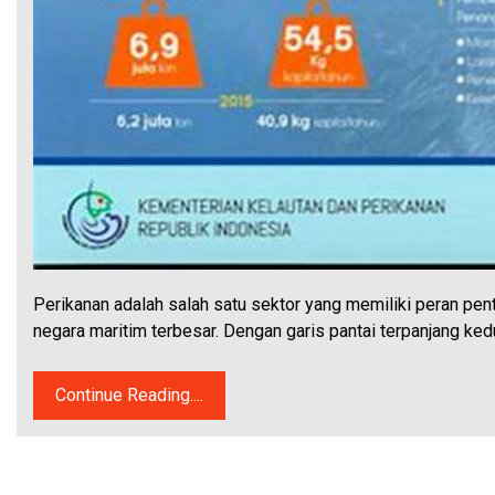
Perikanan adalah salah satu sektor yang memiliki peran pe
negara maritim terbesar. Dengan garis pantai terpanjang ked
Continue Reading....