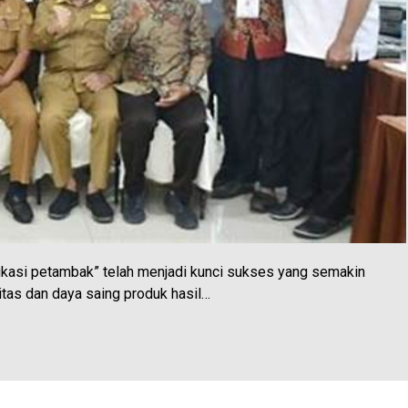
tifikasi petambak” telah menjadi kunci sukses yang semakin
itas dan daya saing produk hasil…