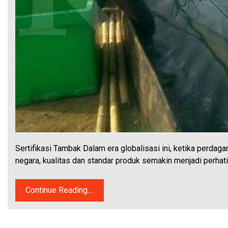
Sertifikasi Tambak Dalam era globalisasi ini, ketika perdaga
negara, kualitas dan standar produk semakin menjadi perhati
Continue Reading....