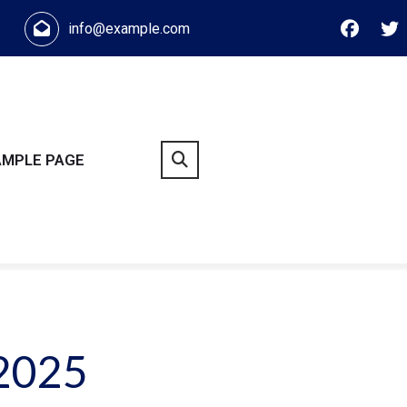
info@example.com
AMPLE PAGE
2025