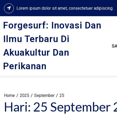
Skip
Lorem ipsum dolor sit amet, consectetuer adipiscing.
to
content
Forgesurf: Inovasi Dan
Ilmu Terbaru Di
S
Akuakultur Dan
Perikanan
Home
2025
September
25
Hari:
25 September 