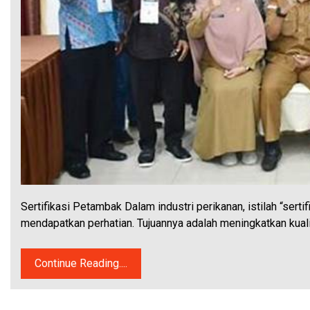
Sertifikasi Petambak Dalam industri perikanan, istilah “ser
mendapatkan perhatian. Tujuannya adalah meningkatkan kual
Continue Reading....